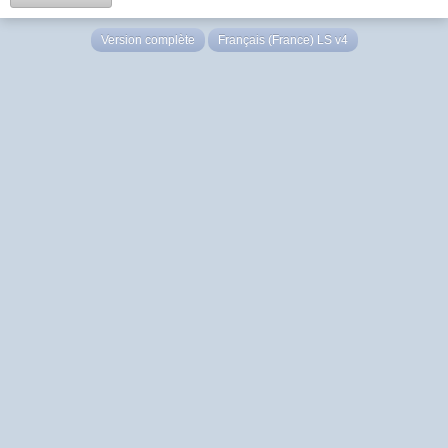
Version complète
Français (France) LS v4