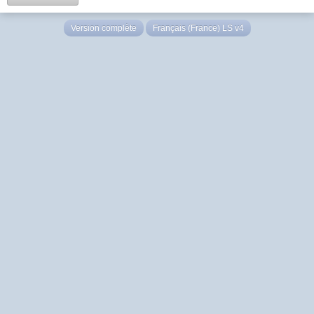
Version complète
Français (France) LS v4