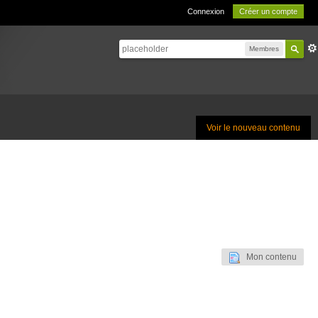
Connexion
Créer un compte
Membres
Voir le nouveau contenu
Mon contenu