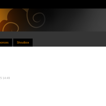
nnonces
Shoutbox
25 14:49