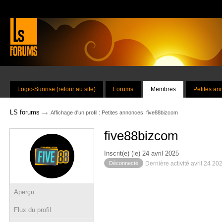
Logic-Sunrise (retour au site)
Forums
Membres
Petites a
→
LS forums
Affichage d'un profil : Petites annonces: five88bizcom
five88bizcom
Inscrit(e) (le) 24 avril 2025
Déconnecté
Dernière activité avril 24 20
Aperçu
Flux du profil