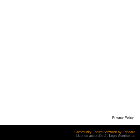
Privacy Policy
Community Forum Software by IP.Board
Licence accordée à : Logic Sunrise Ltd