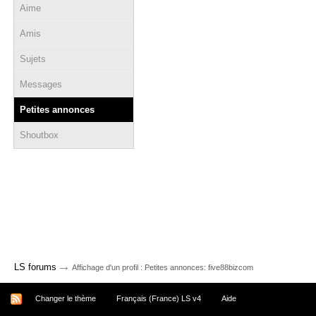
Aime
Amis
Sujets
Messages
Petites annonces
Shoutbox
→
LS forums
Affichage d'un profil : Petites annonces: five88bizcom
Changer le thème
Français (France) LS v4
Aide