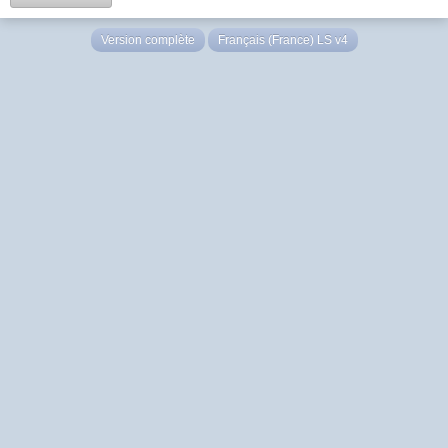
Version complète
Français (France) LS v4