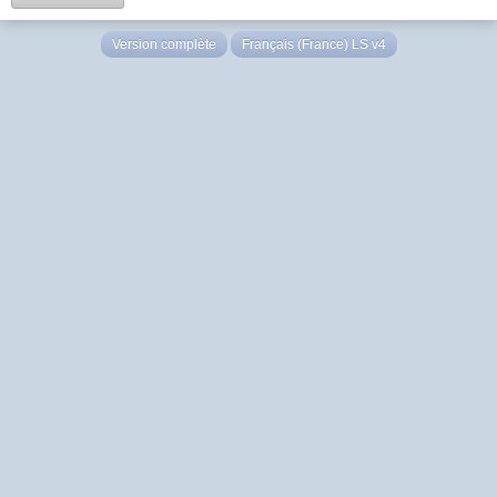
Version complète
Français (France) LS v4