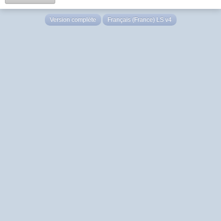
Version complète
Français (France) LS v4