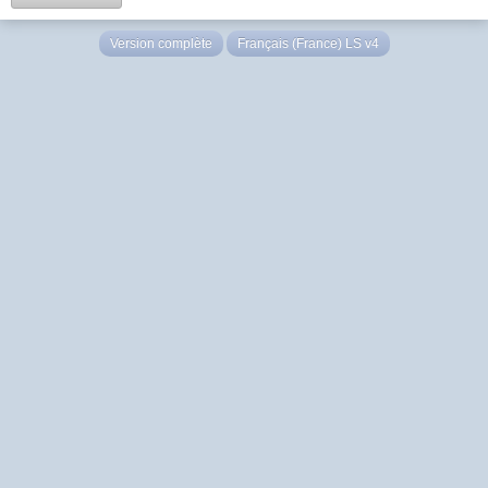
Version complète
Français (France) LS v4