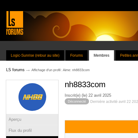
Logic-Sunrise (retour au site)
Forums
Membres
Petites a
→
LS forums
Affichage d'un profil : Aime: nh8833com
nh8833com
Inscrit(e) (le) 22 avril 2025
Déconnecté
Dernière activité avril 22 20
Aperçu
Flux du profil