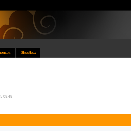
nnonces
Shoutbox
25 08:48