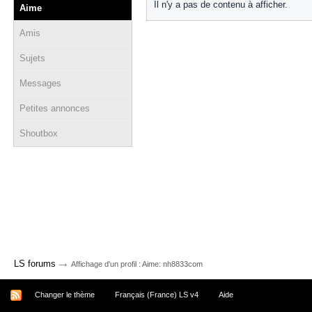
Il n'y a pas de contenu à afficher.
Aime
Amis
Sujets
Messages
Petites annonces
Shoutbox
→
LS forums
Affichage d'un profil : Aime: nh8833com
Changer le thème
Français (France) LS v4
Aide