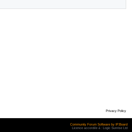
Privacy Policy
Community Forum Software by IP.Board
Licence accordée à : Logic Sunrise Ltd