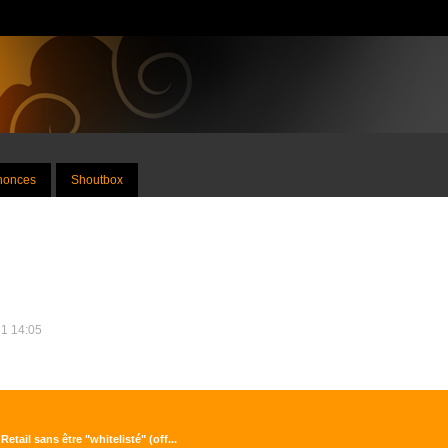
nnonces
Shoutbox
21 14:05
etail sans être "whitelisté" (off...