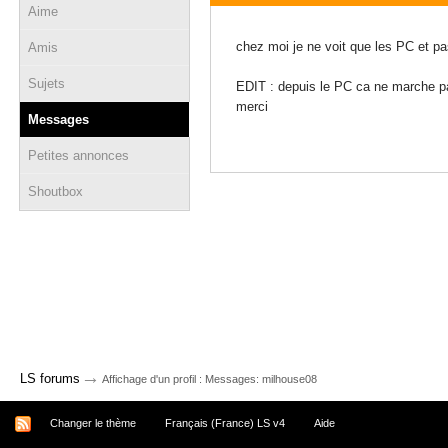
Aime
25 juin 2021 - 10:25
chez moi je ne voit que les PC et pa
Amis
Sujets
EDIT : depuis le PC ca ne marche p
merci
Messages
Petites annonces
Shoutbox
→
LS forums
Affichage d'un profil : Messages: milhouse08
Changer le thème
Français (France) LS v4
Aide