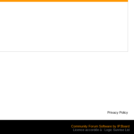
Privacy Policy
Community Forum Software by IP.Board
Licence accordée à : Logic Sunrise Ltd