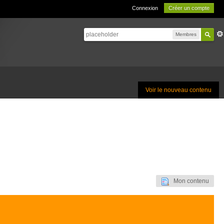
Connexion
Créer un compte
Membres
Voir le nouveau contenu
Mon contenu