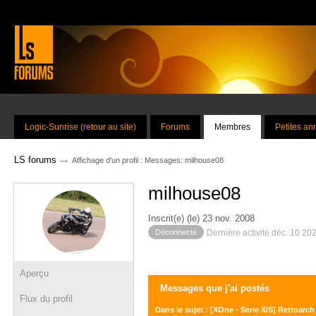
Logic-Sunrise (retour au site)
Forums
Membres
Petites a
→
LS forums
Affichage d'un profil : Messages: milhouse08
milhouse08
Inscrit(e) (le) 23 nov. 2008
Déconnecté
Dernière activité déc. 10 20
Aperçu
Messages que j'ai postés
Flux du profil
Dans le sujet : [XOne - Serie X/S] Retroarch R