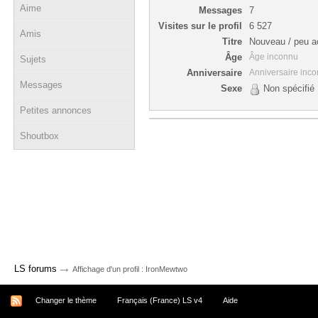
Aime
Messages
7
Visites sur le profil
6 527
Amis
Titre
Nouveau / peu ac
Âge
Âge inconnu
Sujets
Anniversaire
Anniversaire inc
Messages
Sexe
Non spécifié
Petites annonces
Shoutbox
→
LS forums
Affichage d'un profil : IronMewtwo
Changer le thème
Français (France) LS v4
Aide