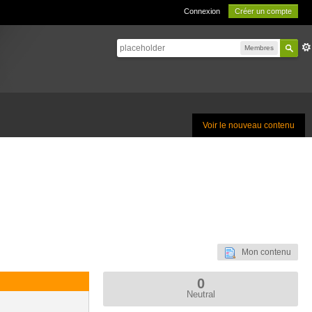
Connexion
Créer un compte
Membres
Voir le nouveau contenu
Mon contenu
0
Neutral