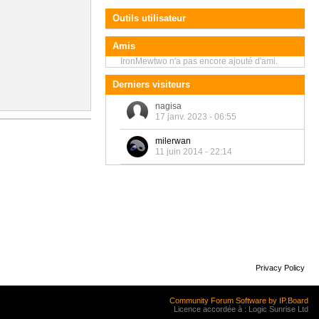
Outils utilisateur
Amis
IronMewtwo n'a pas encore ajouté d'ami.
Derniers visiteurs
nagisa
17 janv. 2023 - 06:55
milerwan
11 juin 2014 - 22:14
Privacy Policy
Community Forum Software by IP.Board
Licence accordée à : Logic Sunrise Ltd