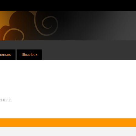
nnonces
Shoutbox
23 01:11