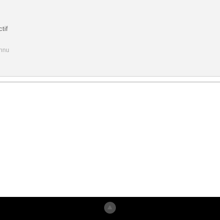
tif
onnu