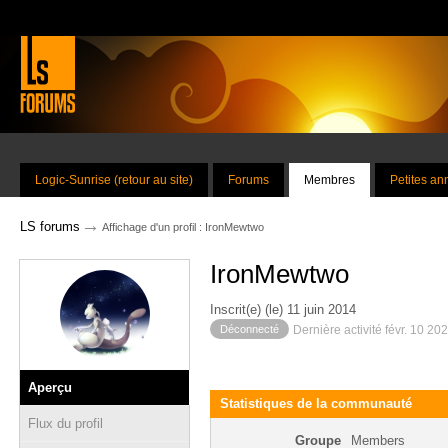
Logic-Sunrise (retour au site)
Forums
Membres
Petites a
→
LS forums
Affichage d'un profil : IronMewtwo
IronMewtwo
Inscrit(e) (le) 11 juin 2014
Déconnecté
Dernière activité févr. 10 20
Aperçu
Statistiques de la communauté
Flux du profil
Groupe
Members