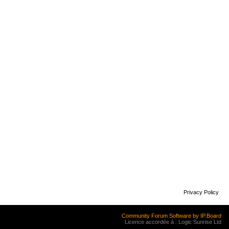
Privacy Policy
Community Forum Software by IP.Board
Licence accordée à : Logic Sunrise Ltd