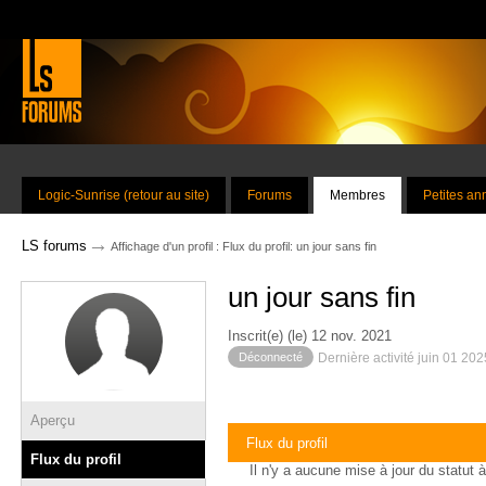
Logic-Sunrise (retour au site)
Forums
Membres
Petites a
→
LS forums
Affichage d'un profil : Flux du profil: un jour sans fin
un jour sans fin
Inscrit(e) (le) 12 nov. 2021
Déconnecté
Dernière activité juin 01 20
Aperçu
Flux du profil
Flux du profil
Il n'y a aucune mise à jour du statut à