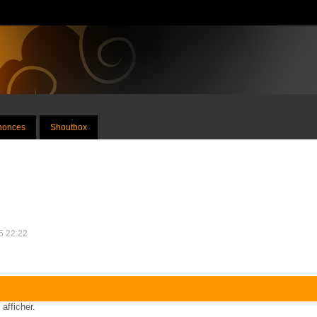
nnonces
Shoutbox
25 22:22
 afficher.