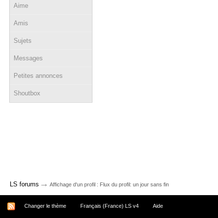
Aime
Amis
Sujets
Messages
Petites annonces
Shoutbox
→
LS forums
Affichage d'un profil : Flux du profil: un jour sans fin
Changer le thème
Français (France) LS v4
Aide