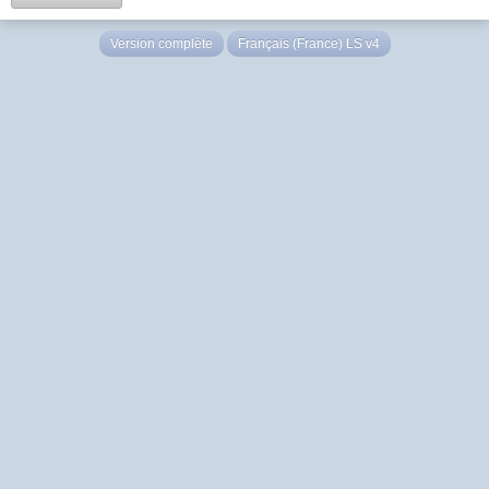
Version complète
Français (France) LS v4