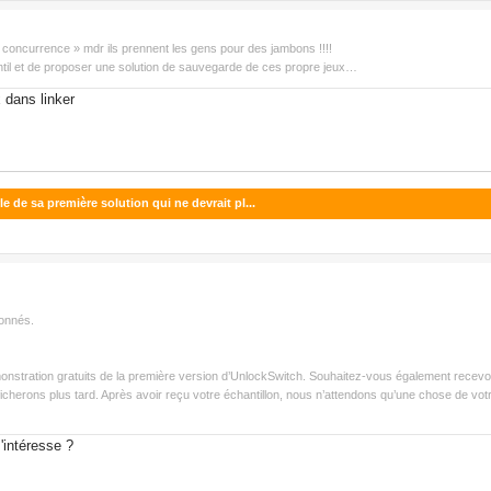
 la concurrence » mdr ils prennent les gens pour des jambons !!!!
gentil et de proposer une solution de sauvegarde de ces propre jeux…
 dans linker
e de sa première solution qui ne devrait pl...
ionnés.
nstration gratuits de la première version d’UnlockSwitch. Souhaitez-vous également recevoir 
cherons plus tard. Après avoir reçu votre échantillon, nous n’attendons qu’une chose de votre
'intéresse ?