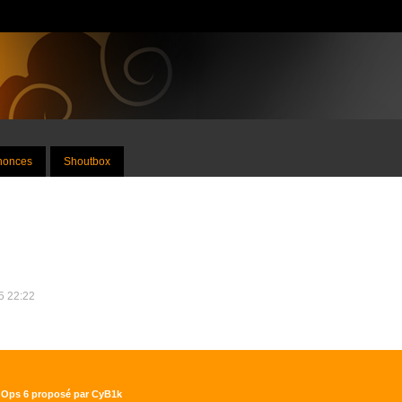
nnonces
Shoutbox
25 22:22
ck Ops 6 proposé par CyB1k