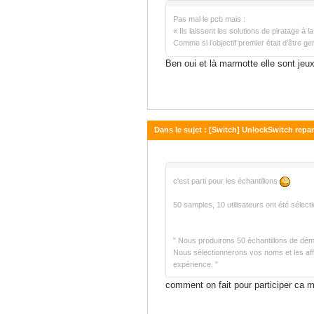
Pas mal le pcb mais :
« Ils laissent les solutions de piratage à
Comme si l’objectif premier était d’être 
Ben oui et là marmotte elle sont jeux
Dans le sujet : [Switch] UnlockSwitch reparl
21 mai 2024 - 19:14
c'est parti pour les échantillons
50 samples, 10 utilisateurs ont été sélect
" Nous produirons 50 échantillons de démo
Nous sélectionnerons vos noms et les affi
expérience. "
comment on fait pour participer ca m