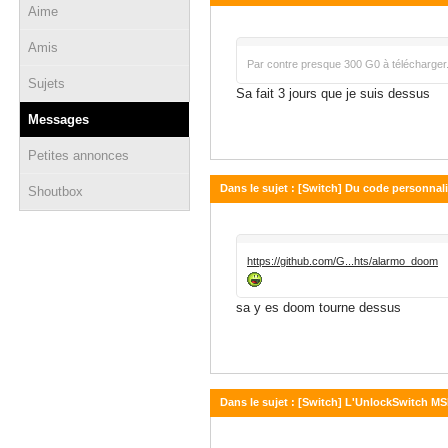
Aime
07 décembre 2024 - 09:55
Amis
Par contre presque 300 G0 à télécharger.
Sujets
Sa fait 3 jours que je suis dessus
Messages
Petites annonces
Dans le sujet : [Switch] Du code personnali
Shoutbox
06 novembre 2024 - 13:37
https://github.com/G...hts/alarmo_doom
sa y es doom tourne dessus
Dans le sujet : [Switch] L'UnlockSwitch 
28 mai 2024 - 22:23