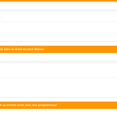
..
sé dans le réveil musical Alarmo
MSK se montre enfin avec son programmeur