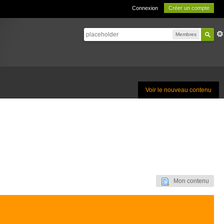
Connexion
Créer un compte
Membres
Voir le nouveau contenu
Mon contenu