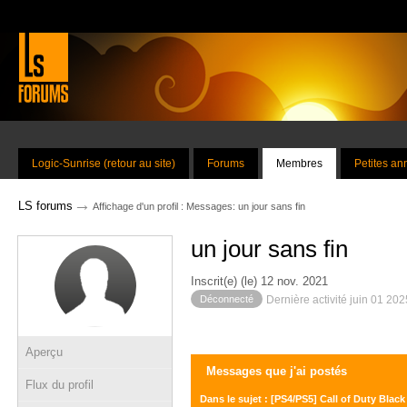
Logic-Sunrise (retour au site)
Forums
Membres
Petites a
→
LS forums
Affichage d'un profil : Messages: un jour sans fin
un jour sans fin
Inscrit(e) (le) 12 nov. 2021
Déconnecté
Dernière activité juin 01 20
Aperçu
Messages que j'ai postés
Flux du profil
Dans le sujet : [PS4/PS5] Call of Duty Bla