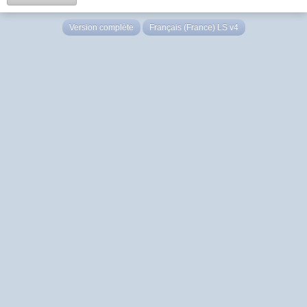
Version complète
Français (France) LS v4