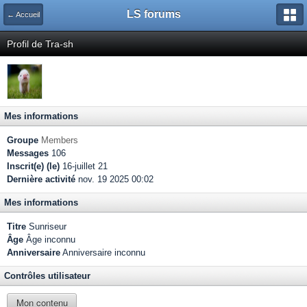
LS forums
← Accueil
Profil de Tra-sh
Mes informations
Groupe
Members
Messages
106
Inscrit(e) (le)
16-juillet 21
Dernière activité
nov. 19 2025 00:02
Mes informations
Titre
Sunriseur
Âge
Âge inconnu
Anniversaire
Anniversaire inconnu
Contrôles utilisateur
Mon contenu