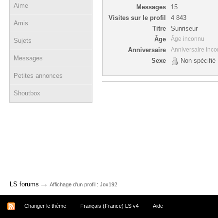
Aime
Messages
15
Visites sur le profil
4 843
Amis
Titre
Sunriseur
Âge
Âge inconnu
Sujets
Anniversaire
Anniversaire inc
Messages
Sexe
Non spécifié
Petites annonces
Shoutbox
→
LS forums
Affichage d'un profil : Jox192
Changer le thème
Français (France) LS v4
Aide