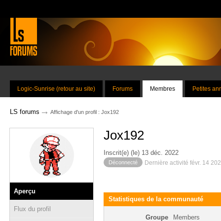
Logic-Sunrise (retour au site)
Forums
Membres
Petites a
→
LS forums
Affichage d'un profil : Jox192
Jox192
Inscrit(e) (le) 13 déc. 2022
Déconnecté
Dernière activité févr. 14 20
Aperçu
Statistiques de la communauté
Flux du profil
Groupe
Members