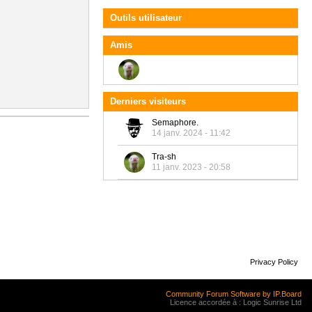
Outils utilisateur
Amis
Derniers visiteurs
Semaphore.
14 janv. 2024 - 11:42
Tra-sh
11 janv. 2023 - 20:58
Privacy Policy
Community Forum Software by IP.Board
Licence accordée à : Logic Sunrise Ltd