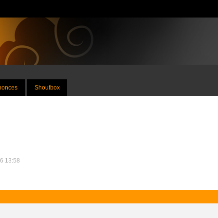
nnonces
Shoutbox
26 13:58