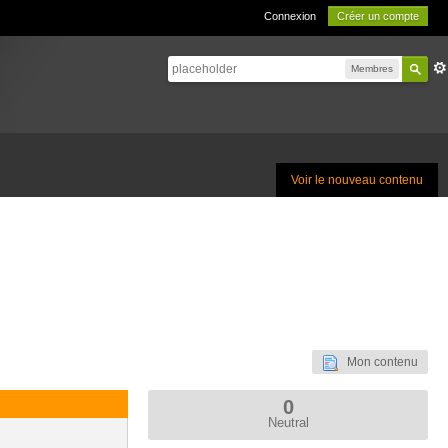
Connexion
Créer un compte
Membres
Voir le nouveau contenu
Mon contenu
0
Neutral