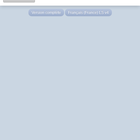
Version complète
Français (France) LS v4