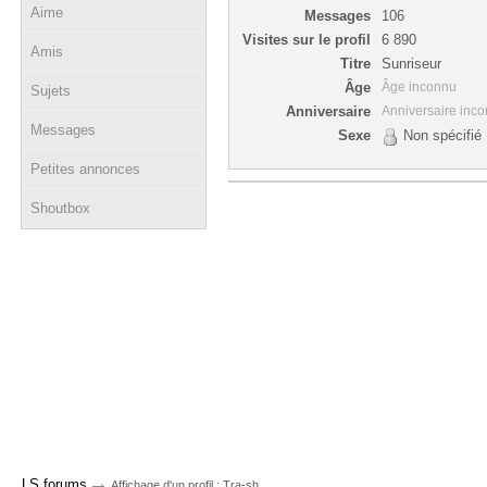
Aime
Messages
106
Visites sur le profil
6 890
Amis
Titre
Sunriseur
Âge
Âge inconnu
Sujets
Anniversaire
Anniversaire inc
Messages
Sexe
Non spécifié
Petites annonces
Shoutbox
→
LS forums
Affichage d'un profil : Tra-sh