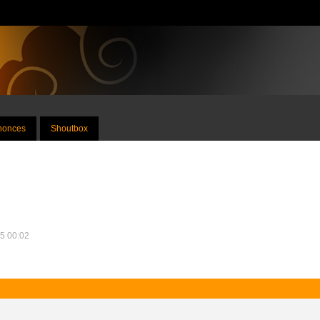
nnonces
Shoutbox
25 00:02