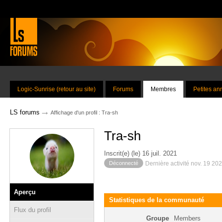
Logic-Sunrise (retour au site)
Forums
Membres
Petites a
→
LS forums
Affichage d'un profil : Tra-sh
Tra-sh
Inscrit(e) (le) 16 juil. 2021
Déconnecté
Dernière activité nov. 19 20
Aperçu
Statistiques de la communauté
Flux du profil
Groupe
Members