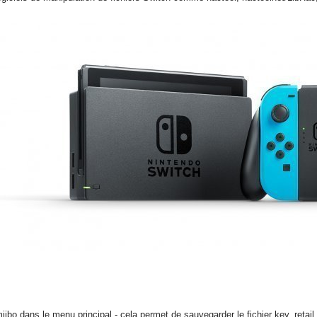
ibo dans le menu principal - cela permet de sauvegarder le fichier key_retail.b