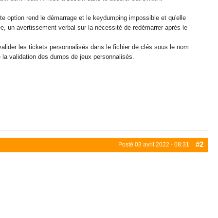
te option rend le démarrage et le keydumping impossible et qu'elle
olée, un avertissement verbal sur la nécessité de redémarrer après le
lider les tickets personnalisés dans le fichier de clés sous le nom
 la validation des dumps de jeux personnalisés.
#2
Posté
03 avril 2022 - 08:31