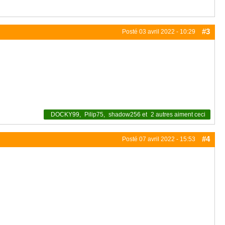
#3
Posté
03 avril 2022 - 10:29
DOCKY99
,
Pilip75
,
shadow256
et
2 autres
aiment ceci
#4
Posté
07 avril 2022 - 15:53