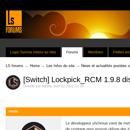
Logic-Sunrise (retour au site)
Forums
Membres
Petites a
→
→
→
LS forums
Home
Les Infos du site
News et actualités postées 
[Switch] Lockpick_RCM 1.9.8 di
Débuté par
tralala
,
avril 02 2022 21:29
tralala
Le développeur shchmue vient de mettr
de cryptage pour pouvoir utiliser des