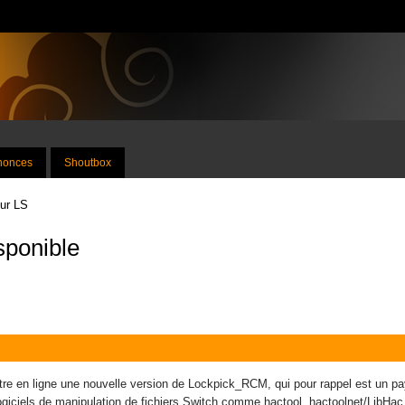
nnonces
Shoutbox
sur LS
sponible
e en ligne une nouvelle version de Lockpick_RCM, qui pour rappel est un payl
 logiciels de manipulation de fichiers Switch comme hactool, hactoolnet/LibHa