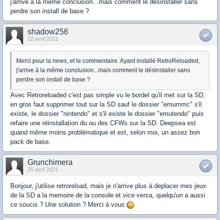
j'arrive à la même conclusion...mais comment le désinstaller sans
perdre son install de base ?
shadow256
22 avril 2021
Merci pour la news, et le commentaire. Ayant installé RetroReloaded,
j'arrive à la même conclusion...mais comment le désinstaller sans
perdre son install de base ?
Avec Retroreloaded c'est pas simple vu le bordel qu'il met sur la SD,
en gros faut supprimer tout sur la SD sauf le dossier "emummc" s'il
existe, le dossier "nintendo" et s'il existe le dossier "emutendo" puis
refaire une réinstallation du ou des CFWs sur la SD. Deepsea est
quand même moins problématique et est, selon moi, un assez bon
pack de base.
Grunchimera
25 avril 2021
Bonjour, j'utilise retroreload, mais je n'arrive plus à deplacer mes jeux
de la SD a la memoire de la console et vice versa, quelqu'un a aussi
ce soucis ? Une solution ? Merci à vous