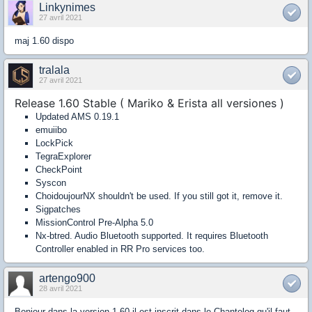
Linkynimes
27 avril 2021
maj 1.60 dispo
tralala
27 avril 2021
Release 1.60 Stable ( Mariko & Erista all versiones )
Updated AMS 0.19.1
emuiibo
LockPick
TegraExplorer
CheckPoint
Syscon
ChoidoujourNX shouldn't be used. If you still got it, remove it.
Sigpatches
MissionControl Pre-Alpha 5.0
Nx-btred. Audio Bluetooth supported. It requires Bluetooth
Controller enabled in RR Pro services too.
artengo900
28 avril 2021
Bonjour dans la version 1.60 il est inscrit dans le Chantelog qu'il faut