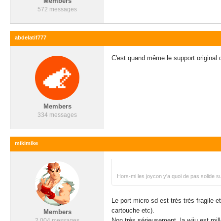
Members
572 messages
abdelatif777
C'est quand même le support original de
Members
334 messages
mikimike
Hors-mi les joycon y'a quoi de pas solide su
Le port micro sd est très très fragile 
cartouche etc).
Members
Non très sérieusement, la wiiu est mi
2 004 messages