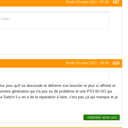
#27
Posté
03 mars 2021 - 07:56
 jour...
#28
Posté
03 mars 2021 - 09:09
 jeux qu'il se dessoude et déforme son bouclier et plus si affinité et
première génération qui n'a pas eu de problème et une PS3 60 GO qui
 Switch il y en a de la réparation à faire, c'est pas çà qui manque et je
mikimike
aime ceci