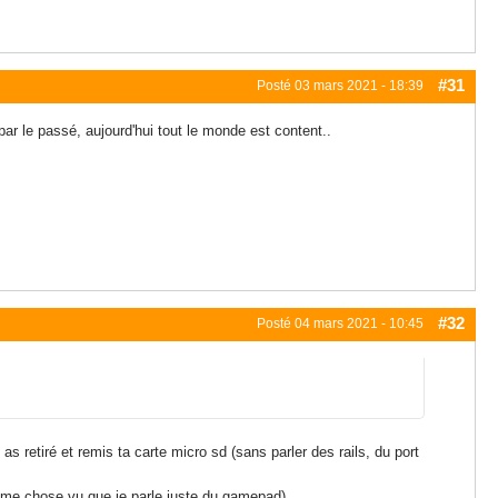
#31
Posté
03 mars 2021 - 18:39
par le passé, aujourd'hui tout le monde est content..
#32
Posté
04 mars 2021 - 10:45
as retiré et remis ta carte micro sd (sans parler des rails, du port
même chose vu que je parle juste du gamepad)