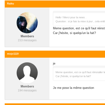
Raiku
Hello ! Merci pour la news .
Question : si je fais la mise à jour , cela e
Meme question, est ce qu'il faut réinst
Car j'hésite, si quelqu'un la fait?
Members
153 messages
mojo1119
je
Meme question, est ce qu'il faut réinstaller 
Car j'hésite, si quelqu'un la fait?
Members
Je me pose la même question
194 messages