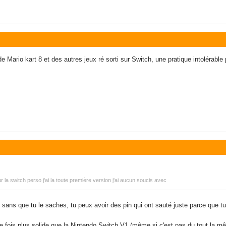
 Mario kart 8 et des autres jeux ré sorti sur Switch, une pratique intolérable 
r la switch perso j'ai la toute première version j'ai aucun soucis avec
et sans que tu le saches, tu peux avoir des pin qui ont sauté juste parce que tu 
lle fois plus solide que la Nintendo Switch V1 (même si c'est pas du tout la 