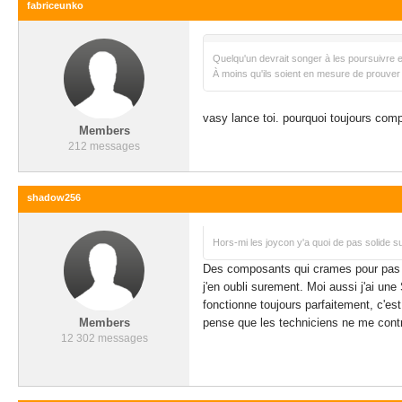
fabriceunko
Quelqu'un devrait songer à les poursuivre
À moins qu'ils soient en mesure de prouver q
vasy lance toi. pourquoi toujours compt
Members
212 messages
shadow256
Hors-mi les joycon y'a quoi de pas solide su
Des composants qui crames pour pas gra
j'en oubli surement. Moi aussi j'ai u
fonctionne toujours parfaitement, c'est
Members
pense que les techniciens ne me contr
12 302 messages