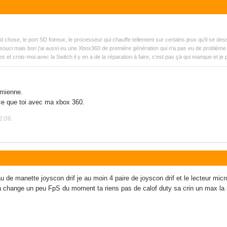
se, le port SD foireux, le processeur qui chauffe tellement sur certains jeux qu'il se dessou
 souci mais bon j'ai aussi eu une Xbox360 de première génération qui n'a pas eu de problème
s et crois-moi avec la Switch il y en a de la réparation à faire, c'est pas çà qui manque et j
 mienne.
ce que toi avec ma xbox 360.
2:08.
 de manette joyscon drif je au moin 4 paire de joyscon drif et le lecteur mic
a change un peu FpS du moment ta riens pas de calof duty sa crin un max la sw