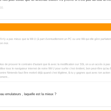
50.
l n'y a pas mieux que la Wii U (à part éventuellement un PC ou une Wii qui elle gère parfaite
on moi.
lus de prouver le contraire d'autant que là avec la modification sur SSL on a un accès à pas
 utilise tous le navigateur internet de notre Wii U pour surfer c'est évident, bon peut-être qu'
 contre Nintendo faut être motivé déjà quand c'est légitime, là tu y gagnes quoi avec ton action
moment...
eau emulateurs , laquelle est la mieux ?