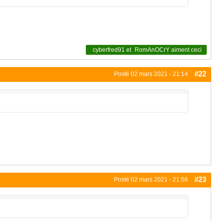
cyberfred91
et
RomAnOCrY
aiment ceci
#22
Posté
02 mars 2021 - 21:14
#23
Posté
02 mars 2021 - 21:56