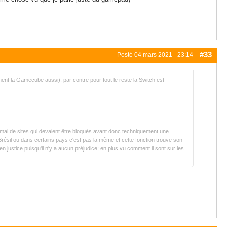
#33
Posté
04 mars 2021 - 23:14
ment la Gamecube aussi), par contre pour tout le reste la Switch est
 mal de sites qui devaient être bloqués avant donc techniquement une
au Brésil ou dans certains pays c'est pas la même et cette fonction trouve son
 en justice puisqu'il n'y a aucun préjudice; en plus vu comment il sont sur les