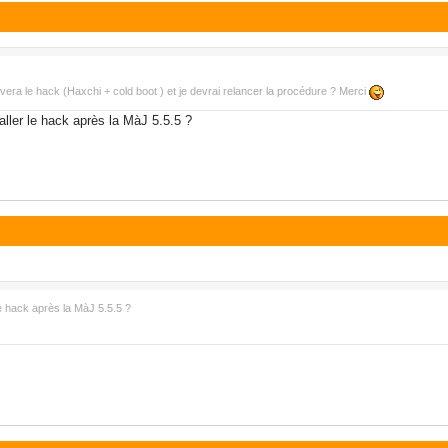
nlèvera le hack (Haxchi + cold boot ) et je devrai relancer la procédure ? Merci
aller le hack après la MàJ 5.5.5 ?
le hack après la MàJ 5.5.5 ?