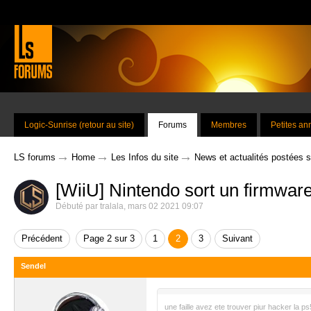
Logic-Sunrise (retour au site)
Forums
Membres
Petites a
→
→
→
LS forums
Home
Les Infos du site
News et actualités postées 
[WiiU] Nintendo sort un firmware
Débuté par
tralala
,
mars 02 2021 09:07
Précédent
Page 2 sur 3
1
2
3
Suivant
Sendel
une faille avez ete trouver piur hacker la ps