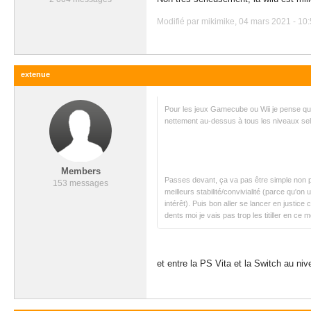
Modifié par mikimike, 04 mars 2021 - 10:
extenue
Pour les jeux Gamecube ou Wii je pense qu'i
nettement au-dessus à tous les niveaux sel
Members
Passes devant, ça va pas être simple non p
153 messages
meilleurs stabilité/convivialité (parce qu'on
intérêt). Puis bon aller se lancer en justice
dents moi je vais pas trop les titiller en ce 
et entre la PS Vita et la Switch au niv