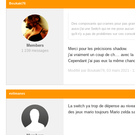
Boukaki76
Des composants qui crames pour pas grand cho
aussi j'ai une Switch qui ne me pose aucun
qu'il n'y a pas de problèmes sur ces console
Members
Merci pour les précisions shadow.
1 239 messages
j'ai vraiment un coup de ch.... avec la
Cependant j'ai pas eux la même chan
Modifié par Boukaki76, 03 mars 2021 - 1
evilmanes
La switch ya trop de dépense au niveau
des jeux mario toujours Mario zelda s