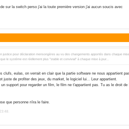
de sur la switch perso j'ai la toute première version j'ai aucun soucis avec
 en justice pour déclaration mensongères au vu des changements apportés dans chaque mise à
ue le système est réellement plus "stable et convivial" à chaque mise à jour...
s clufs, eulas, on verrait en clair que la partie software ne nous appartient pa
uste de profiter des jeux, du market, le logiciel lui... Leur appartient.
support pour regarder un film, le film ne t'appartient pas. Tu as le droit de le
nse que personne n'ira le faire.
23:48.