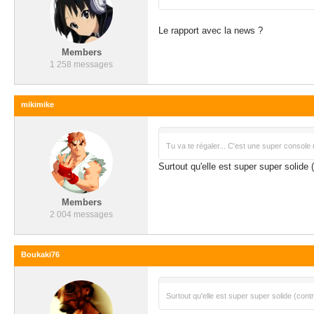
Le rapport avec la news ?
Members
1 258 messages
mikimike
Tu va te régaler... C'est une super console 
Surtout qu'elle est super super solide 
Members
2 004 messages
Boukaki76
Surtout qu'elle est super super solide (contr