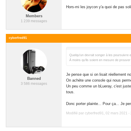
Hors-mi les joycon y'a quoi de pas soli
Members
1 239 messages
cyberfred91
Quelqu'un devrait songer à les poursuivre
À moins qu'ils soient en mesure de prouver q
Je pense que si on lisait réellement no
Banned
On achète une console qui nous permet j
3 586 messages
Un peu comme un bLueray, c'est juste un 
tous.
Donc porter plainte... Pour ça... Je pe
Modifié par cyberfred91, 02 mars 2021 - 