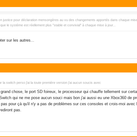
 en justice pour déclaration mensongères au vu des changements apportés dans chaque mise à
ue le système est réellement plus "stable et convivial" à chaque mise à jour...
er sur les autres...
r la switch perso j'ai la toute première version j'ai aucun soucis avec
nd chose, le port SD foireux, le processeur qui chauffe tellement sur certains
ne Switch qui ne me pose aucun souci mais bon j'ai aussi eu une Xbox360 de 
 pas pour çà qu'il n'y a pas de problèmes sur ces consoles et crois-moi avec la
ediront pas.