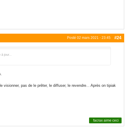
#24
Posté
02 mars 2021 - 23:45
 jour...
s.
 visionner, pas de le prêter, le diffuser, le revendre... Après on tipiak
facrax
aime ceci