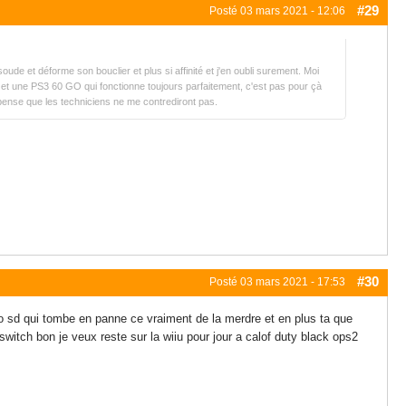
#29
Posté
03 mars 2021 - 12:06
de et déforme son bouclier et plus si affinité et j'en oubli surement. Moi
 et une PS3 60 GO qui fonctionne toujours parfaitement, c'est pas pour çà
e pense que les techniciens ne me contrediront pas.
#30
Posté
03 mars 2021 - 17:53
ro sd qui tombe en panne ce vraiment de la merdre et en plus ta que
itch bon je veux reste sur la wiiu pour jour a calof duty black ops2