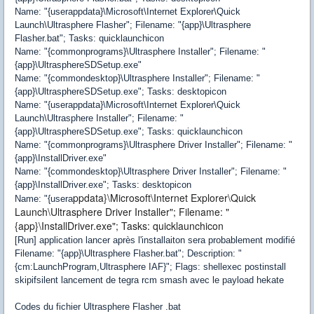
Name: "{userappdata}\Microsoft\Internet Explorer\Quick
Launch\Ultrasphere Flasher"; Filename: "{app}\Ultrasphere
Flasher.bat"; Tasks: quicklaunchicon
Name: "{commonprograms}\Ultrasphere Installer"; Filename: "
{app}\UltrasphereSDSetup.exe"
Name: "{commondesktop}\Ultrasphere Installer"; Filename: "
{app}\UltrasphereSDSetup.exe"; Tasks: desktopicon
Name: "{userappdata}\Microsoft\Internet Explorer\Quick
Launch\Ultrasphere Installer"; Filename: "
{app}\UltrasphereSDSetup.exe"; Tasks: quicklaunchicon
Name: "{commonprograms}\Ultrasphere Driver Installer"; Filename: "
{app}\InstallDriver.exe"
Name: "{commondesktop}\Ultrasphere Driver Installer"; Filename: "
{app}\InstallDriver.exe"; Tasks: desktopicon
ppdata}\Microsoft\Internet Explorer\Quick
Name: "{usera
Launch\Ultrasphere Driver Installer"; Filename: "
{app}\InstallDriver.exe"; Tasks: quicklaunchicon
[Run] application lancer après l'installaiton sera probablement modifié
Filename: "{app}\Ultrasphere Flasher.bat"; Description: "
{cm:LaunchProgram,Ultrasphere IAF}"; Flags: shellexec postinstall
skipifsilent lancement de tegra rcm smash avec le payload hekate
Codes du fichier Ultrasphere Flasher .bat