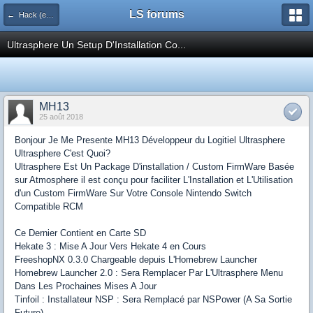
LS forums
← Hack (exploits, homebrews...)
Ultrasphere Un Setup D'Installation Co...
MH13
25 août 2018
Bonjour Je Me Presente MH13 Développeur du Logitiel Ultrasphere
Ultrasphere C'est Quoi?
Ultrasphere Est Un Package D'installation / Custom FirmWare Basée
sur Atmosphere il est conçu pour faciliter L'Installation et L'Utilisation
d'un Custom FirmWare Sur Votre Console Nintendo Switch
Compatible RCM
Ce Dernier Contient en Carte SD
Hekate 3 : Mise A Jour Vers Hekate 4 en Cours
FreeshopNX 0.3.0 Chargeable depuis L'Homebrew Launcher
Homebrew Launcher 2.0 : Sera Remplacer Par L'Ultrasphere Menu
Dans Les Prochaines Mises A Jour
Tinfoil : Installateur NSP : Sera Remplacé par NSPower (A Sa Sortie
Future)