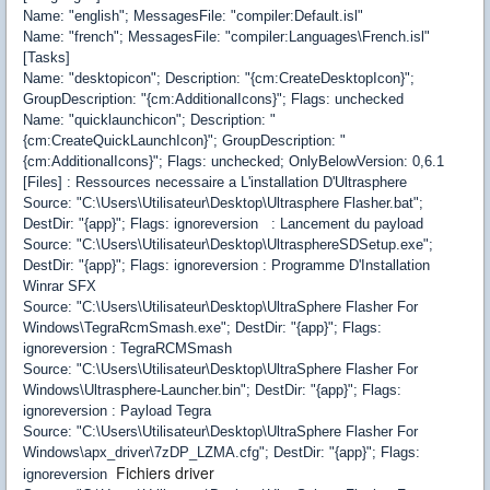
Name: "english"; MessagesFile: "compiler:Default.isl"
Name: "french"; MessagesFile: "compiler:Languages\French.isl"
[Tasks]
Name: "desktopicon"; Description: "{cm:CreateDesktopIcon}";
GroupDescription: "{cm:AdditionalIcons}"; Flags: unchecked
Name: "quicklaunchicon"; Description: "
{cm:CreateQuickLaunchIcon}"; GroupDescription: "
{cm:AdditionalIcons}"; Flags: unchecked; OnlyBelowVersion: 0,6.1
[Files] : Ressources necessaire a L'installation D'Ultrasphere
Source: "C:\Users\Utilisateur\Desktop\Ultrasphere Flasher.bat";
DestDir: "{app}"; Flags: ignoreversion : Lancement du payload
Source: "C:\Users\Utilisateur\Desktop\UltrasphereSDSetup.exe";
DestDir: "{app}"; Flags: ignoreversion : Programme D'Installation
Winrar SFX
Source: "C:\Users\Utilisateur\Desktop\UltraSphere Flasher For
Windows\TegraRcmSmash.exe"; DestDir: "{app}"; Flags:
ignoreversion : TegraRCMSmash
Source: "C:\Users\Utilisateur\Desktop\UltraSphere Flasher For
Windows\Ultrasphere-Launcher.bin"; DestDir: "{app}"; Flags:
ignoreversion : Payload Tegra
Source: "C:\Users\Utilisateur\Desktop\UltraSphere Flasher For
Windows\apx_driver\7zDP_LZMA.cfg"; DestDir: "{app}"; Flags:
Fichiers driver
ignoreversion