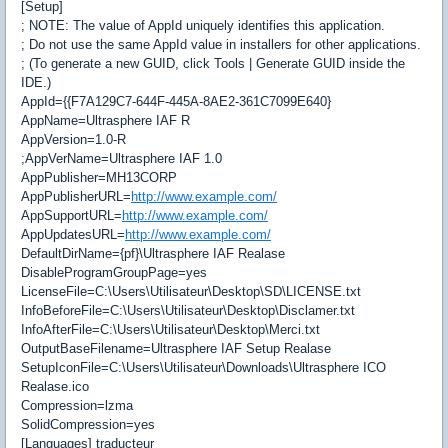
[Setup]
; NOTE: The value of AppId uniquely identifies this application.
; Do not use the same AppId value in installers for other applications.
; (To generate a new GUID, click Tools | Generate GUID inside the
IDE.)
AppId={{F7A129C7-644F-445A-8AE2-361C7099E640}
AppName=Ultrasphere IAF R
AppVersion=1.0-R
;AppVerName=Ultrasphere IAF 1.0
AppPublisher=MH13CORP
AppPublisherURL=
http://www.example.com/
AppSupportURL=
http://www.example.com/
AppUpdatesURL=
http://www.example.com/
DefaultDirName={pf}\Ultrasphere IAF Realase
DisableProgramGroupPage=yes
LicenseFile=C:\Users\Utilisateur\Desktop\SD\LICENSE.txt
InfoBeforeFile=C:\Users\Utilisateur\Desktop\Disclamer.txt
InfoAfterFile=C:\Users\Utilisateur\Desktop\Merci.txt
OutputBaseFilename=Ultrasphere IAF Setup Realase
SetupIconFile=C:\Users\Utilisateur\Downloads\Ultrasphere ICO
Realase.ico
Compression=lzma
SolidCompression=yes
[Languages] traducteur