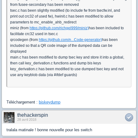
from fusee-secondary has been removed
tsec.c has been slightly modified (to include fw from tsecfw.inl, and
print out crc32 of used fw), hwinit.c has been modified to allow
parameters to mc_enable_ahb_redirect
miniz (from
https://github.com/richgel999/miniz)
has been included to
facilitate crc32 used in tsec.c
qrcodegen (from
https://github.com/n...Code-generator)
has been
included so that a QR code image of the dumped data can be
displayed
main.c has been modified to dump tsec key and store it into a global,
then call key_derivation.c functions and dump bis keys
key_derivation.c has been modified to use dumped tsec key and not
use any keyblob data (via #ifdef guards)
Téléchargement :
biskeydump
thehackerspin
28 avril 2018
tralala matinale ! bonne nouvelle pour les switch