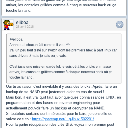
arriver, les consoles grillées comme à chaque nouveau hack où ça
touche la nand..
eliboa
28 avril 2018
@eliboa
Ahhh ouai chacun fait comme il veut ^^
J'ai un peu tout testé sur switch dont les premiers hbw, à part linux car
sans drivers :/ mais je sais où je vais.
C'est juste une mise en garde lol. je vois déjà les bricks en masse
arriver, les consoles grillées comme à chaque nouveau hack où ça
touche la nand..
Oui tu as raison c'est inévitable il y aura des bricks. Après, faire un
backup de sa NAND peut justement aider en cas de souci !
Mais bon, il est vrai qu'il faut avoir quelques connaissances UNIX, en
programmation et des bases en reverse engineering pour
actuellement pouvoir faire un backup et decrypter sa NAND.
Si toutefois certains sont intéressés pour le faire, je conseille de
suivre ce tuto :
https://gbatemp.net/...g-linux.502201/
Pour la partie récupération des clés BIS, voyez mon premier post