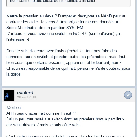
nous sortir quelque chose de plus simple à installer.
Mettre la pression au devs ? Dumper et decrypter sa NAND peut au
contraire les aider. Je viens à l'instant,de fournir des données à
SciresM extraites de ma partition SYSTEM.
D'ailleurs si vous avez une switch en fw > 4.0 (sortie d'usine) ça
l'intéresse ;-)
Donc je suis d'accord avec l'avis général ici, faut pas faire des
conneries sur sa switch et prendre toutes les précautions mais faut
bien aussi que certains essaient, apprennent et bidouillent, non ?
Chacun est responsable de ce qu'il fait, personne n'a de couteau sous
la gorge
.
evok56
28 avril 2018
@eliboa
Ahhh ouai chacun fait comme il veut ^^
J'ai un peu tout testé sur switch dont les premiers hbw, à part linux
car sans drivers :/ mais je sais où je vais.
C'est juste une mise en garde lol. je vois déjà les bricks en masse