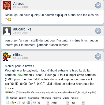
Atross
28 avril 2018
Nickel ça, du coup quelqu'un saurait expliquer à quoi sert les clés bis
?
alucard_xs
28 avril 2018
perso, je n'ai rien installé du tout pour l'instant, ni même linux, aucun
intérêt pour le moment, j'attends tranquillement.
eliboa
28 avril 2018
Mercoi pour la news !
Pour générer le payload, il faut d'abord extraire le tsec fw du la
partition
/dev/
mmcblk1boot0. Pour ça, il faut dumper cette partition
(4MO) puis chercher 3480 octets dans le dump qui commencent
par "0x4D, 0x00, 0x42, 0xCF". J'ai utilisé un editeur hexa pour les
trouver :