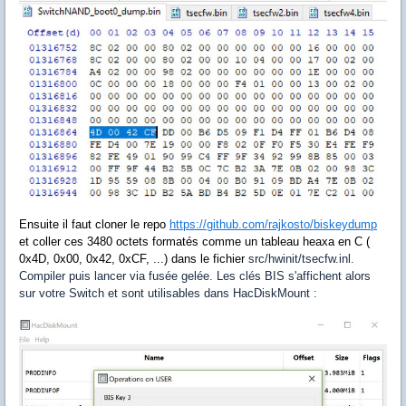
Ensuite il faut cloner le repo
https://github.com/rajkosto/biskeydump
et coller ces 3480 octets formatés comme un tableau heaxa en C (
0x4D, 0x00, 0x42, 0xCF, ...)
dans le fichier
src/hwinit/tsecfw.inl.
Compiler puis lancer via fusée gelée. Les clés BIS s'affichent alors
sur votre Switch et sont utilisables dans HacDiskMount :