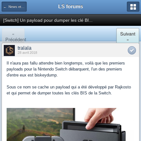
LS forums
← News et actualités postées sur LS
[Switch] Un payload pour dumper les clé BI...
«
Suivant
Précédent
»
tralala
28 avril 2018
Il n'aura pas fallu attendre bien longtemps, voilà que les premiers
payloads pour la Nintendo Switch débarquent, l'un des premiers
d'entre eux est biskeydump.
Sous ce nom se cache un payload qui a été développé par Rajkosto
et qui permet de dumper toutes les clés BIS de la Switch.