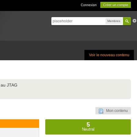
Connexion
Créer un compte
Membres
Voir le nouveau contenu
e au JTAG
Mon contenu
5
Neutral