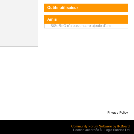
Outils utilisateur
Amis
BiGoRnO n'a pas encore ajouté d'ami.
Privacy Policy
Community Forum Software by IP.Board
Licence accordée à : Logic Sunrise Ltd