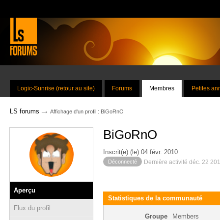
Logic-Sunrise (retour au site)
Forums
Membres
Petites a
→
LS forums
Affichage d'un profil : BiGoRnO
BiGoRnO
Inscrit(e) (le) 04 févr. 2010
Déconnecté
Dernière activité déc. 22 20
Aperçu
Statistiques de la communauté
Flux du profil
Groupe
Members