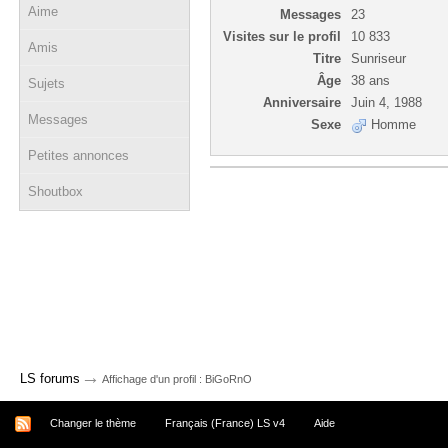
Aime
Messages
23
Visites sur le profil
10 833
Amis
Titre
Sunriseur
Âge
38 ans
Sujets
Anniversaire
Juin 4, 1988
Messages
Sexe
Homme
Petites annonces
Shoutbox
→
LS forums
Affichage d'un profil : BiGoRnO
Changer le thème
Français (France) LS v4
Aide