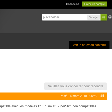
Connexion
Créer un compte
Ce sujet
Voir le nouveau contenu
Veuillez vous connecter pour répondre
#1
Posté
14 mars 2018 - 06:59
compatible avec les modèles PS3 Slim et SuperSlim non compatibles