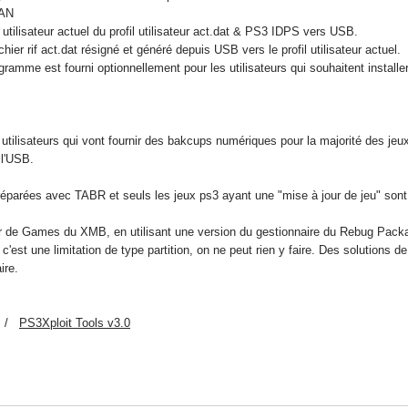
HAN
utilisateur actuel du profil utilisateur act.dat & PS3 IDPS vers USB.
chier rif act.dat résigné et généré depuis USB vers le profil utilisateur actuel.
gramme est fourni optionnellement pour les utilisateurs qui souhaitent install
 utilisateurs qui vont fournir des bakcups numériques pour la majorité des je
e l'USB.
parées avec TABR et seuls les jeux ps3 ayant une "mise à jour de jeu" sont 
tir de Games du XMB, en utilisant une version du gestionnaire du Rebug Packa
est une limitation de type partition, on ne peut rien y faire. Des solutions d
ire.
/
PS3Xploit Tools v3.0