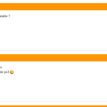
atable ?
is.
 de ps3