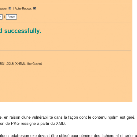
, en raison d'une vulnérabilité dans la façon dont le contenu npdrm est géré, i
tion de PKG ressigné à partir du XMB.
rifgen_edatresign.exe devrait être utilisé pour générer des fichiers rif et crée