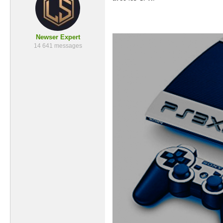
Newser Expert
14 641 messages