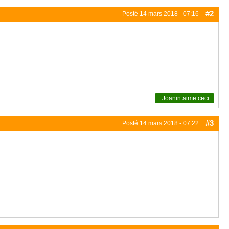
#2
Posté
14 mars 2018 - 07:16
Joanin
aime ceci
#3
Posté
14 mars 2018 - 07:22