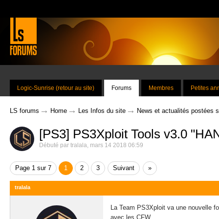
Logic-Sunrise (retour au site)
Forums
Membres
Petites a
→
→
→
LS forums
Home
Les Infos du site
News et actualités postées 
[PS3] PS3Xploit Tools v3.0 "HA
Débuté par
tralala
,
mars 14 2018 06:59
Page 1 sur 7
1
2
3
Suivant
»
tralala
La Team PS3Xploit va une nouvelle foi
avec les CFW.