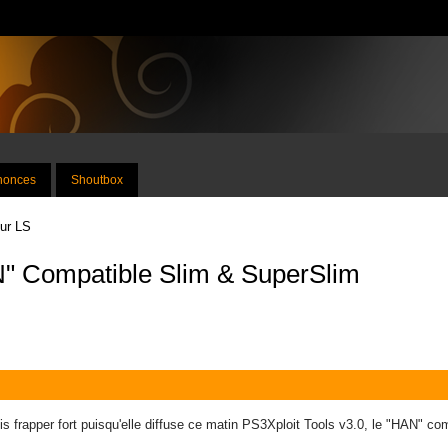
nnonces
Shoutbox
sur LS
N" Compatible Slim & SuperSlim
s frapper fort puisqu'elle diffuse ce matin PS3Xploit Tools v3.0, le "HAN" 