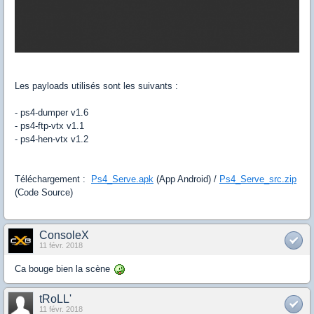
Les payloads utilisés sont les suivants :
- ps4-dumper v1.6
- ps4-ftp-vtx v1.1
- ps4-hen-vtx v1.2
Téléchargement :
Ps4_Serve.apk
(App Android) /
Ps4_Serve_src.zip
(Code Source)
ConsoleX
11 févr. 2018
Ca bouge bien la scène
tRoLL'
11 févr. 2018