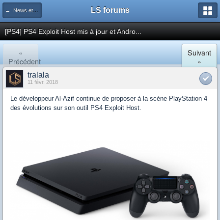
LS forums
← News et actualités postées sur LS
[PS4] PS4 Exploit Host mis à jour et Andro...
«
Suivant
Précédent
»
tralala
11 févr. 2018
Le développeur Al-Azif continue de proposer à la scène PlayStation 4
des évolutions sur son outil PS4 Exploit Host.