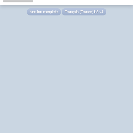
Version complète
Français (France) LS v4