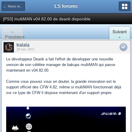
LS forums
← News et actualités postées sur LS
[PS3] multiMAN v04.82.00 de deank disponible
«
Suivant
Précédent
»
tralala
29 nov. 2017
Le développeur Deank a fait l'effort de développer une nouvelle
version de son célèbre manager de bakups multiMAN qui passe
maintenant en v04.82.00.
Comme vous pouvez vous en douter, la grande innovation est le
support officiel des CFW 4.82, même si multiMAN fonctionnait déjà
sur ce type de CFW il dispose maintenant d'un support propre.