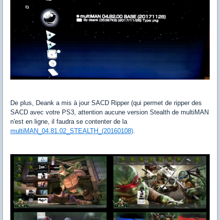
De plus, Deank a mis à jour SACD Ripper (qui permet de ripper des
SACD avec votre PS3, attention aucune version Stealth de multiMAN
n'est en ligne, il faudra se contenter de la
multiMAN_04.81.02_STEALTH_(20160108)
.