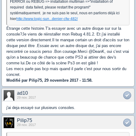
FERROX ou REBUG => installation multiman =>"installation of
required data failed, please restart the program!"
systématiquement. je ne suis pas le seul, nous en parlions déjà ici
hier
http://www.logic-sun...denier-cfw-482/
Étrange cette histoire.T'a essayer avec un autre disque sur sur la
console?Je viens de réinstaller mon Rebug 4.81.2. Et j'ai installé
cette version directement.Il te manque certain un droit d'accès sur ton
disque peut être .Essaie avec un autre disque dur, j'ai pas encore
rencontré ce soucis perso .Bon courage.Merci @DeanK, oui c'est vrai
qu'on a beaucoup de chance que cette PS3 ai attirer des dev's
comme lui.De ce côté de la scène Ps3 on est gâté !
Les mecs parle pas bcp mais quand il parle c'est pour nous sortir du
concret.
Modifié par Pilip75, 29 novembre 2017 - 11:58.
ad10
29 nov. 2017
j'ai deja essayé sur plusieurs consoles.
Pilip75
29 nov. 2017