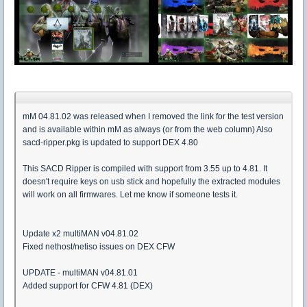
mM 04.81.02 was released when I removed the link for the test version
and is available within mM as always (or from the web column) Also
sacd-ripper.pkg is updated to support DEX 4.80
This SACD Ripper is compiled with support from 3.55 up to 4.81. It
doesn't require keys on usb stick and hopefully the extracted modules
will work on all firmwares. Let me know if someone tests it.
Update x2 multiMAN v04.81.02
Fixed nethost/netiso issues on DEX CFW
UPDATE - multiMAN v04.81.01
Added support for CFW 4.81 (DEX)