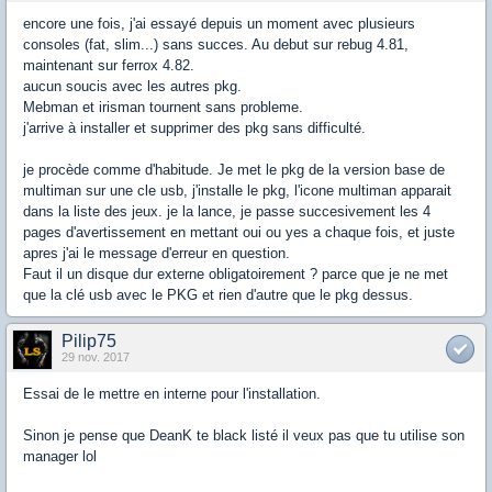
encore une fois, j'ai essayé depuis un moment avec plusieurs
consoles (fat, slim...) sans succes. Au debut sur rebug 4.81,
maintenant sur ferrox 4.82.
aucun soucis avec les autres pkg.
Mebman et irisman tournent sans probleme.
j'arrive à installer et supprimer des pkg sans difficulté.
je procède comme d'habitude. Je met le pkg de la version base de
multiman sur une cle usb, j'installe le pkg, l'icone multiman apparait
dans la liste des jeux. je la lance, je passe succesivement les 4
pages d'avertissement en mettant oui ou yes a chaque fois, et juste
apres j'ai le message d'erreur en question.
Faut il un disque dur externe obligatoirement ? parce que je ne met
que la clé usb avec le PKG et rien d'autre que le pkg dessus.
Pilip75
29 nov. 2017
Essai de le mettre en interne pour l'installation.
Sinon je pense que DeanK te black listé il veux pas que tu utilise son
manager lol