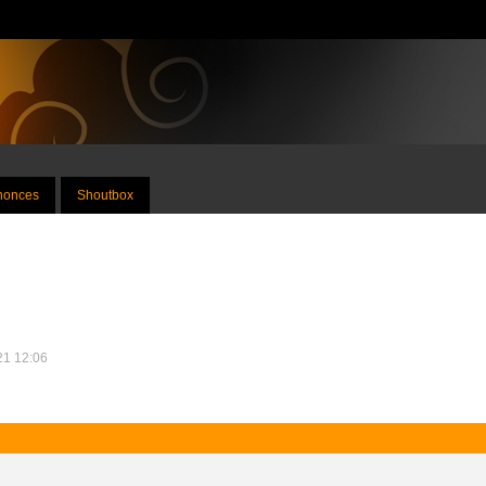
nnonces
Shoutbox
021 12:06