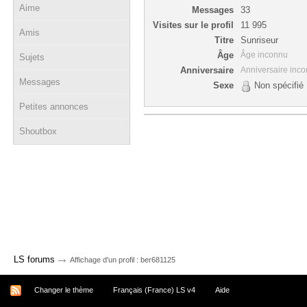
Aime
Messages
33
Visites sur le profil
11 995
Amis
Titre
Sunriseur
Âge
Âge inconnu
Sujets
Anniversaire
Anniversaire inc
Messages
Sexe
Non spécifié
Petites annonces
Shoutbox
→
LS forums
Affichage d'un profil : ber681125
Changer le thème
Français (France) LS v4
Aide