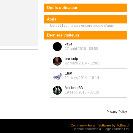
Outils utilisateur
Amis
ber681125 n'a pas encore ajouté d'ami.
Derniers visiteurs
xave
27 août 2018 - 08:55
pro-snip
22 mars 2014 - 12:02
Elrat
21 mars 2014 - 18:14
Modchip83
19 sept. 2013 - 07:32
Privacy Policy
Community Forum Software by IP.Board
Licence accordée à : Logic Sunrise Ltd