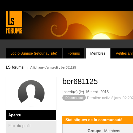
Logic-Sunrise (retour au site)
Forums
Membres
Petites a
→
LS forums
Affichage d'un profil : ber681125
ber681125
Inscrit(e) (le) 16 sept. 2013
Déconnecté
Dernière activité janv. 02 2
Aperçu
Statistiques de la communauté
Flux du profil
Groupe
Members