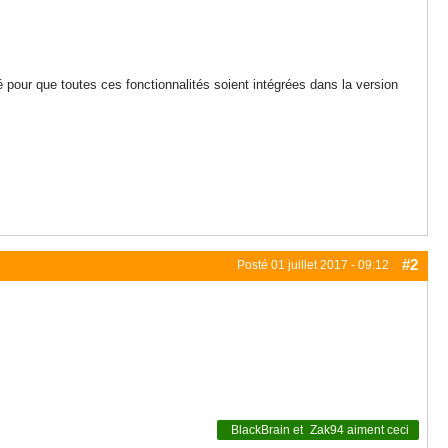
 pour que toutes ces fonctionnalités soient intégrées dans la version
#2
Posté
01 juillet 2017 - 09:12
BlackBrain
et
Zak94
aiment ceci