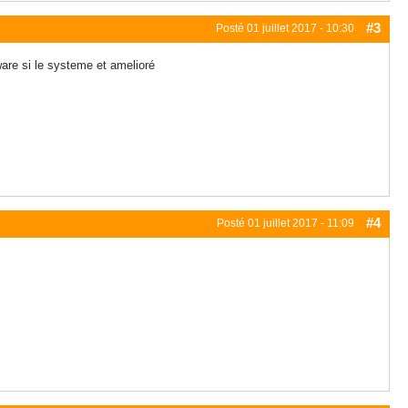
#3
Posté
01 juillet 2017 - 10:30
ware si le systeme et amelioré
#4
Posté
01 juillet 2017 - 11:09