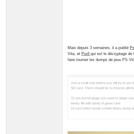
Mais depuis 3 semaines, il a publié
P
Vita, et
Psrif
qui est le décryptage de 
faire tourner les dumps de jeux PS Vita
Just a small note before you will try to use
SD card. There should be no freezes glitch
To use kernel plugin you need to obtain one
binary file with dump of game card.
sd card which would contain binary dump a