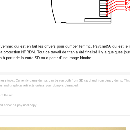
svemmc
qui est en fait les drivers pour dumper l'emmc,
Psvcmd56
qui est le
la protection NPRDM. Tout ce travail de titan a été finalisé il y a quelques jou
 à partir de la carte SD ou à partir d'une image binaire.
 these tools. Currently game dumps can be run both from SD card and from binary dump. This is d
es and graphical artifacts unless your dump is damaged.
 of these:
nd serve as physical copy.