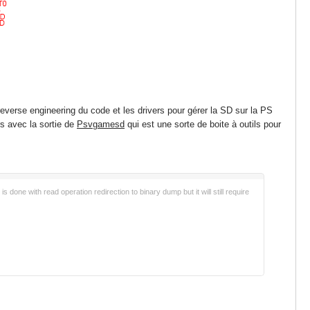
 reverse engineering du code et les drivers pour gérer la SD sur la PS
rs avec la sortie de
Psvgamesd
qui est une sorte de boite à outils pour
one with read operation redirection to binary dump but it will still require