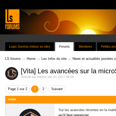
Logic-Sunrise (retour au site)
Forums
Membres
Petites a
→
→
→
LS forums
Home
Les Infos du site
News et actualités postées 
[Vita] Les avancées sur la micr
Débuté par
tralala
,
juil. 01 2017 08:38
Page 1 sur 2
1
2
Suivant
tralala
Sur les avancées récentes en la matiè
qu'il faut remercier
.