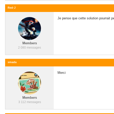
Red-J
Je pense que cette solution pourrait p
Members
2 080 messages
smada
Merci
Members
3 112 messages