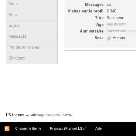
Aime
Messages
25
Visites sur le profil
9 346
Amis
Titre
Sunriseur
Âge
Âge inconnu
Sujets
Anniversaire
Anniversaire inc
Messages
Sexe
Homme
Petites annonces
Shoutbox
→
LS forums
Affichage d'un profil : Zak94
Changer le thème
Français (France) LS v4
Aide