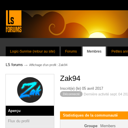
Logic-Sunrise (retour au site)
Forums
Membres
Petites a
→
LS forums
Affichage d'un profil : Zak94
Zak94
Inscrit(e) (le) 05 avril 2017
Déconnecté
Dernière activité sept. 04 2
Aperçu
Statistiques de la communauté
Flux du profil
Groupe
Members