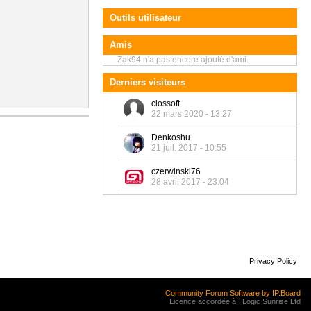
Outils utilisateur
Amis
Zak94 n'a pas encore ajouté d'ami.
Derniers visiteurs
clossoft
22 mars 2020 - 13:27
Denkoshu
21 juil. 2017 - 10:55
czerwinski76
28 avril 2017 - 23:04
Privacy Policy
Community Forum Software by IP.Board
Licence accordée à : Logic Sunrise Ltd