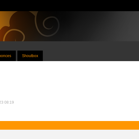
nnonces
Shoutbox
023 08:19