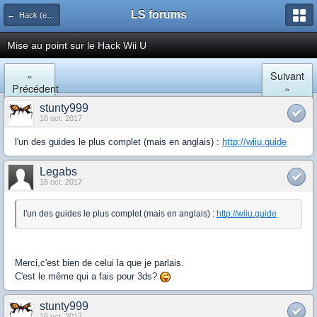
LS forums
← Hack (exploits, homebrews...)
Mise au point sur le Hack Wii U
«
Suivant
Précédent
»
stunty999
16 oct. 2017
l'un des guides le plus complet (mais en anglais) :
http://wiiu.guide
Legabs
16 oct. 2017
l'un des guides le plus complet (mais en anglais) :
http://wiiu.guide
Merci,c'est bien de celui la que je parlais.
C'est le même qui a fais pour 3ds?
stunty999
16 oct. 2017