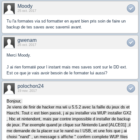
Moody
25 oct. 2017
Tu l'a formates via sd formatter en ayant bien pris soin de faire un
backup de tes saves avec savemii avant.
gwenam
25 oct. 2017
Merci Moody.
J ai rien formaté pour l instant mais mes saves sont sur le DD ext.
Est ce que je vais avoir besoin de le formater lui aussi?
polochon24
19 nov. 2017
Bonjour,
Je viens de finir de hacker ma wii u 5.5.2 avec la faille du jeux ds et
Haxchi. Tout c est bien passé, j ai pu installer via WUP installer GX2
, hbc et nintendont, mais par contre impossible d installer de backup
de jeux. Par exemple quand je clique sur Nintendo Land [ALCE01] ,il
me demande de la placer sur le nand ou l USB, et une fois que j ai
choisi "nand" , un message s affiche " confirm complete WUP files