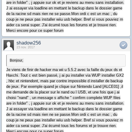
are in folder" , j appuie sur ok et je reviens au menu sans installation.
J ai essayer via loadline en mettant le backup dans le dossier game
de la racine sd mais rien ne se passe.Mon ordi c est un mac , du
coup je ne peux pas installer wiiu usb helper. Bref si vous pouviez m
aider ca serai super. J'ai écumé tous les forums et je trouve rien.
Merci encore pour ce super forum
shadow256
23 nov. 2017
Bonjour,
Je viens de finir de hacker ma wii u 5.5.2 avec la faille du jeux ds et
Haxchi. Tout c est bien passé, j ai pu installer via WUP installer GX2
, hbc et nintendont, mais par contre impossible d installer de backup
de jeux. Par exemple quand je clique sur Nintendo Land [ALCE01] ,il
me demande de la placer sur le nand ou l USB, et une fois que j ai
choisi "nand" , un message s affiche " confirm complete WUP files
are in folder" , j appuie sur ok et je reviens au menu sans installation.
J ai essayer via loadline en mettant le backup dans le dossier game
de la racine sd mais rien ne se passe.Mon ordi c est un mac , du
coup je ne peux pas installer wiiu usb helper. Bref si vous pouviez m
aider ca serai super. J'ai écumé tous les forums et je trouve rien.
Merci encore pour ce super forum