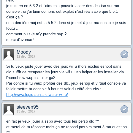
hello !
je suis en en 5.3.2 et j'aimerais pouvoir lancer des des iso sur ma
console , si j'ai bien compris cet exploit n'est réalisable que 5.5.1
c'est ça ?
or la dernière maj est la 5.5.2 donc si je met à jour ma console je suis
foutu ...
comment puis-je m'y prendre svp ?
merci d'avance !
Moody
12 déc. 2017
Si tu veux juste jouer avec des jeux wii u (hors exclus eshop) sans
dlc suffit de recuperer les jeux via wii u usb helper et les installer via
l'homebrew wup installer gx2.
Par contre si tu veux profiter des dlc, jeux eshop et virtual console va
falloir mettre ta console à hour et voir du côté des cfw :
http://www.logic-sun...-cfw-sur-wii-u/
steeven95
13 déc. 2017
en fait je veux jouer a ssbb avec tous les perso dlc ^^
et merci de ta réponse mais ça ne repond pas vraiment à ma question
^^