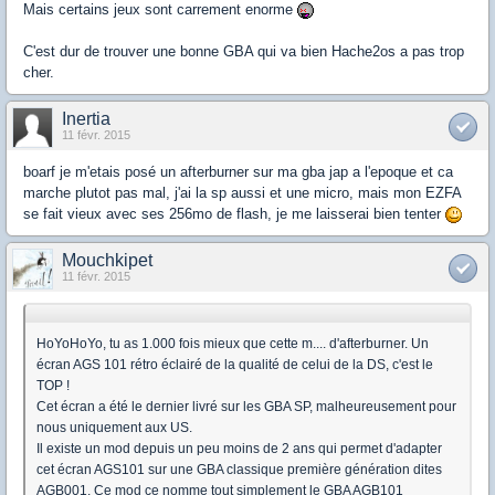
Mais certains jeux sont carrement enorme
C'est dur de trouver une bonne GBA qui va bien Hache2os a pas trop
cher.
Inertia
11 févr. 2015
boarf je m'etais posé un afterburner sur ma gba jap a l'epoque et ca
marche plutot pas mal, j'ai la sp aussi et une micro, mais mon EZFA
se fait vieux avec ses 256mo de flash, je me laisserai bien tenter
Mouchkipet
11 févr. 2015
HoYoHoYo, tu as 1.000 fois mieux que cette m.... d'afterburner. Un
écran AGS 101 rétro éclairé de la qualité de celui de la DS, c'est le
TOP !
Cet écran a été le dernier livré sur les GBA SP, malheureusement pour
nous uniquement aux US.
Il existe un mod depuis un peu moins de 2 ans qui permet d'adapter
cet écran AGS101 sur une GBA classique première génération dites
AGB001. Ce mod ce nomme tout simplement le GBA AGB101