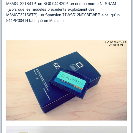
M6MGT321S4TP, un BG0 044B20P, un combo norme NI-SRAM
(alors que les modèles précédents exploitaient des
M6MGT321S8TP), un Spansion 71WS512ND0BFWEP ainsi qu'un
844PP004 H fabriqué en Malaisie.