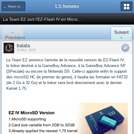
LS forums
← News et actualités postées sur LS
La Team EZ sort l'EZ-Flash IV en Micro...
«
Suivant
Précédent
»
tralala
10 févr. 2015
La Team EZ annonce l'arrivée de la nouvelle version du EZ-Flash IV,
le linker destiné à la GameBoy Advance, à la GameBoy Advance SP
(SPeciale) ou encore la Nintendo DS. Celle-ci apporte enfin le support
des microSD HC (le premier du genre), il faudra les formater en FAT32
(de 2 Go à 32 Go) et le linker sera livré directement avec le dernier
Kernel 1.75.