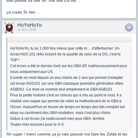
Bah prends toi une SP, voir une DS lite ...
ça coute 3x rien ...
HoYoHoYo
11 févr. 2015
HoYoHoYo, tu as 1.000 fois mieux que cette m.... d'afterburner. Un
écran AGS 101 rétro éclairé de la qualité de celui de la DS, c'est le
TOP !
Cet écran a été le dernier livré sur les GBA SP, malheureusement pour
nous uniquement aux US.
Il existe un mod depuis un peu moins de 2 ans qui permet d'adapter
cet écran AGS101 sur une GBA classique première génération dites
AGB001. Ce mod ce nomme tout simplement le GBA AGB101
Pour la petite histoire c'est un chinois qui a mis au point le mod. Il a
réalisé une nappe qui permet de relier la motherboard de la GBA à
l'écran. Aujourd'hui on trouve de temps en temps des kits complet sur
ebay ou carrément des GBA moddées, mais c'est plus chère.
Grâce à cet écran j'ai redécouvert mes jeux GBA, terrible.
Toutes mes excuses pour le H.S
Ah super ! merci comme ça je vais pouvoir me faire les Zelda et les