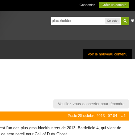
Connexion
Créer un compte
Ce sujet
Voir le nouveau contenu
Veuillez vous connecter pour répondre
#1
Posté
25 octobre 2013 - 07:04
'est l'un des plus gros blockbusters de 2013, Battlefield 4, qui vient de
ce sera pareil pour Call of Duty Ghost .