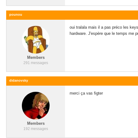
pounou
oui tralala mais il a pas préco les ke
hardware. J'espère que le temps me pro
Members
291 messages
didanovsky
merci ça vas figter
Members
192 messages