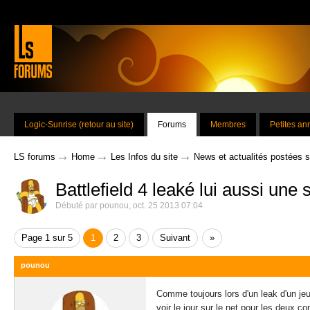
Logic-Sunrise (retour au site)
Forums
Membres
Petites a
→
→
→
LS forums
Home
Les Infos du site
News et actualités postées 
Battlefield 4 leaké lui aussi une
Débuté par
pounou
,
oct. 25 2013 07:04
Page 1 sur 5
1
2
3
Suivant
»
pounou
Comme toujours lors d'un leak d'un jeu 
voir le jour sur le net pour les deux