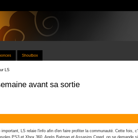
nnonces
Shoutbox
sur LS
 semaine avant sa sortie
important, LS relaie l'info afin d'en faire profiter la communauté. Cette fois, c
 consoles PS3 et Xbox 360. Après Batman et Assasins Creed, on se demande si 