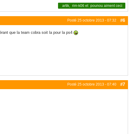
artik
,
rim-k06
et
pounou
aiment ceci
#6
Posté
25 octobre 2013 - 07:32
rant que la team cobra soit la pour la ps4
#7
Posté
25 octobre 2013 - 07:40