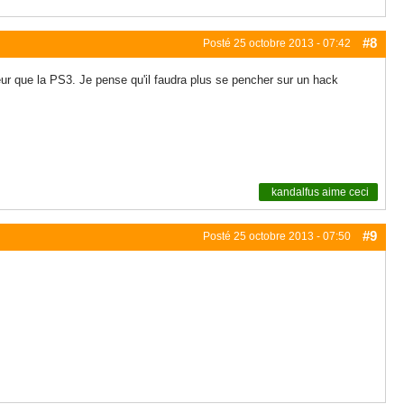
#8
Posté
25 octobre 2013 - 07:42
r que la PS3. Je pense qu'il faudra plus se pencher sur un hack
kandalfus
aime ceci
#9
Posté
25 octobre 2013 - 07:50