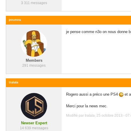
3 311 messages
pounou
je pense comme n3o on nous donne bie
Members
291 messages
tralala
Rogero aussi a préco une PS4
et a
Merci pour la news mec.
Modifié par tralala, 25 octobre 2013 - 07:
Newser Expert
14 639 messages