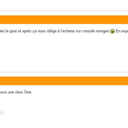
n le gout et après ça nous oblige à l'acheter sur console nextgen
En espé
ussi une xbox One.
40.