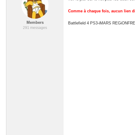
Comme à chaque fois, aucun lien di
Members
Battlefield 4 PS3-iMARS REGiONFREE
291 messages