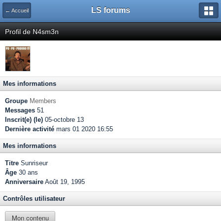
LS forums
← Accueil
Profil de N4sm3n
Mes informations
Groupe
Members
Messages
51
Inscrit(e) (le)
05-octobre 13
Dernière activité
mars 01 2020 16:55
Mes informations
Titre
Sunriseur
Âge
30 ans
Anniversaire
Août 19, 1995
Contrôles utilisateur
Mon contenu