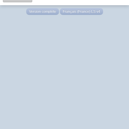
Version complète
Français (France) LS v4