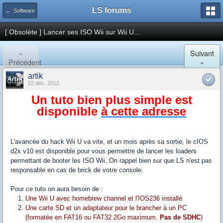
LS forums
← Software
[ Obsolète ] Lancer ses ISO Wii sur Wii U...
«
Suivant
Précédent
»
artik
23 déc. 2012
Un tuto bien plus simple est
disponible
à cette adresse
L'avancée du hack Wii U va vite, et un mois après sa sortie, le cIOS
d2x v10 est disponible pour vous permettre de lancer les loaders
permettant de booter les ISO Wii. On rappel bien sur que LS n'est pas
responsable en cas de brick de votre console.
Pour ce tuto on aura besoin de :
Une Wii U avec homebrew channel et l'IOS236 installé
Une carte SD et un adaptateur pour le brancher à un PC
(formatée en FAT16 ou FAT32 2Go maximum.
Pas de SDHC
)