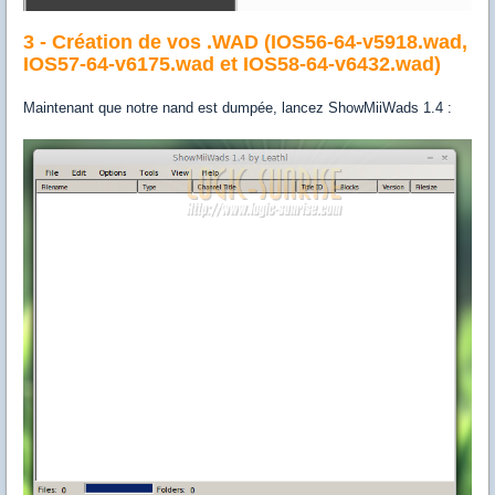
3 - Création de vos .WAD (IOS56-64-v5918.wad,
IOS57-64-v6175.wad et IOS58-64-v6432.wad)
Maintenant que notre nand est dumpée, lancez ShowMiiWads 1.4 :