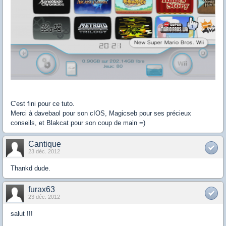
C'est fini pour ce tuto.
Merci à davebaol pour son cIOS, Magicseb pour ses précieux
conseils, et Blakcat pour son coup de main =)
Cantique
23 déc. 2012
Thankd dude.
furax63
23 déc. 2012
salut !!!