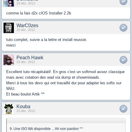
23 déc. 2012
comme la fais d2x cIOS Installer 2.2b
WarC0zes
23 déc. 2012
tuto complet, suivie a la lettre et install reussie.
merci
Peach Hawk
23 déc. 2012
Excellent tuto récapitulatif. En gros c'est un softmod assez classique
mais avec création des wad via dump et showmiiwads.
Merci à tous les devs qui ont travaillé dur pour adapter les softs sur
WiiU.
Et beau boulot Artik ^^
Kouba
23 déc. 2012
9. Une ISO Wii disponible ... Ah non pardon ^^