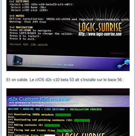
Et on valide. Le cIOS d2x v10 beta 53 alt s'installe sur le base 56 :