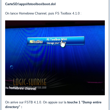
CarteSD:\apps\fstoolbox\boot.dol
On lance Homebrew Channel, puis FS Toolbox 4.1.0 :
On arrive sur FSTB 4.1.0. On appuie sur la
touche 1 "Dump entire
directory" :