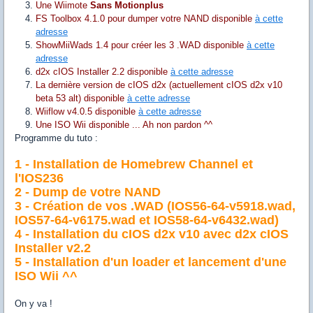
Une Wiimote
Sans Motionplus
FS Toolbox 4.1.0 pour dumper votre NAND disponible
à cette
adresse
ShowMiiWads 1.4 pour créer les 3 .WAD disponible
à cette
adresse
d2x cIOS Installer 2.2 disponible
à cette adresse
La dernière version de cIOS d2x (actuellement cIOS d2x v10
beta 53 alt) disponible
à cette adresse
Wiiflow v4.0.5 disponible
à cette adresse
Une ISO Wii disponible ... Ah non pardon ^^
Programme du tuto :
1 - Installation de Homebrew Channel et
l'IOS236
2 - Dump de votre NAND
3 - Création de vos .WAD (IOS56-64-v5918.wad,
IOS57-64-v6175.wad et IOS58-64-v6432.wad)
4 - Installation du cIOS d2x v10 avec d2x cIOS
Installer v2.2
5 - Installation d'un loader et lancement d'une
ISO Wii ^^
On y va !