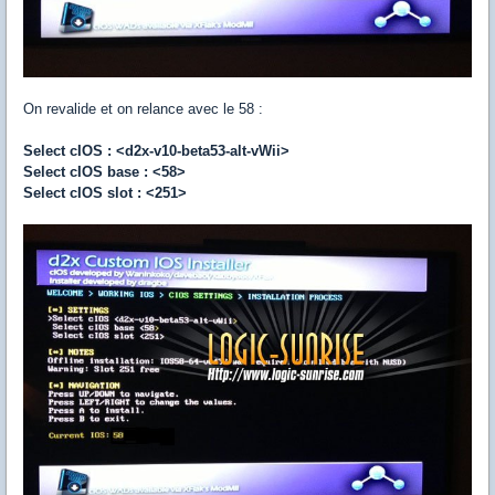
On revalide et on relance avec le 58 :
Select cIOS : <d2x-v10-beta53-alt-vWii>
Select cIOS base : <58>
Select cIOS slot : <251>