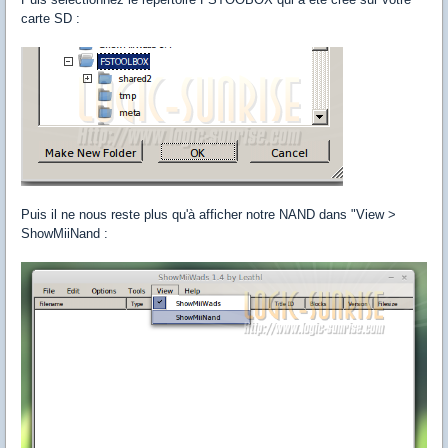
carte SD :
Puis il ne nous reste plus qu'à afficher notre NAND dans "View >
ShowMiiNand :