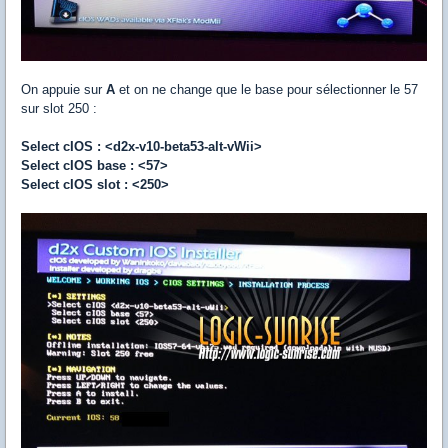
On appuie sur
A
et on ne change que le base pour sélectionner le 57
sur slot 250 :
Select cIOS : <d2x-v10-beta53-alt-vWii>
Select cIOS base : <57>
Select cIOS slot : <250>