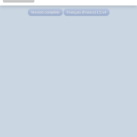
Version complète
Français (France) LS v4