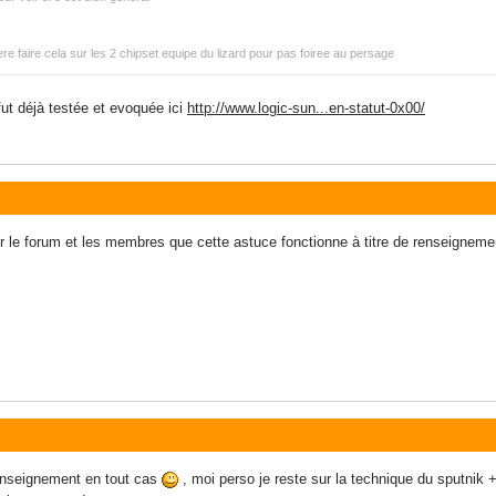
e faire cela sur les 2 chipset equipe du lizard pour pas foiree au persage
ut déjà testée et evoquée ici
http://www.logic-sun...en-statut-0x00/
ir le forum et les membres que cette astuce fonctionne à titre de renseigneme
renseignement en tout cas
, moi perso je reste sur la technique du sputnik + 