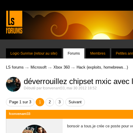
Logic-Sunrise (retour au site)
Forums
Membres
Petites a
→
→
→
LS forums
Microsoft
Xbox 360
Hack (exploits, homebrews...)
déverrouillez chipset mxic avec
Débuté par
fconvenant33
,
mai 30 2012 18:52
Page 1 sur 3
1
2
3
Suivant
fconvenant33
bonsoir a tous,je crée ce poste pour v