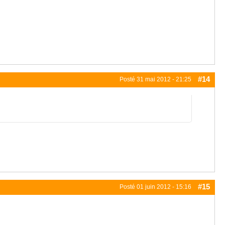
#14
Posté
31 mai 2012 - 21:25
#15
Posté
01 juin 2012 - 15:16