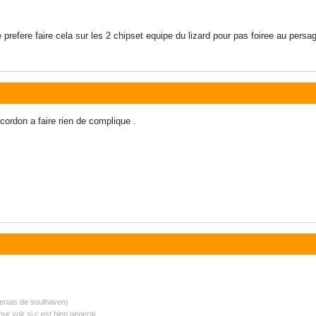
refere faire cela sur les 2 chipset equipe du lizard pour pas foiree au persa
cordon a faire rien de complique .
s venais de soulhaven)
ur voir si c est bien general