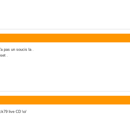
a pas un soucis la .
set .
ck79 live CD \o/