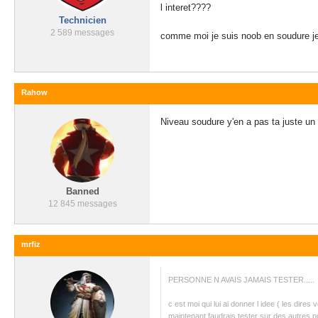
l interet????
Technicien
2 589 messages
comme moi je suis noob en soudure je p
Rahow
Niveau soudure y'en a pas ta juste un 
Banned
12 845 messages
mrfiz
PERSONNE N AVAIS JAMAIS TESTER.....
c est moi qui lui ai donner l idee ( les dire
maintenant faudrais tester sur des autres po