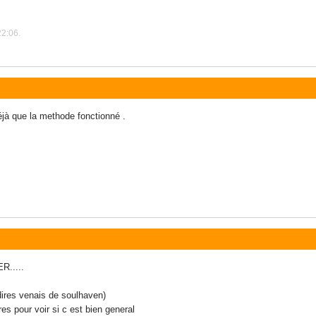
22:06.
déjà que la methode fonctionné .
.....
s dires venais de soulhaven)
es pour voir si c est bien general