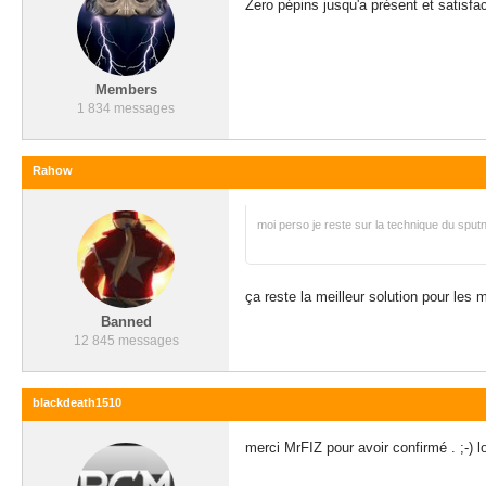
Zero pépins jusqu'a présent et satisfac
Members
1 834 messages
Rahow
moi perso je reste sur la technique du sputni
ça reste la meilleur solution pour les 
Banned
12 845 messages
blackdeath1510
merci MrFIZ pour avoir confirmé . ;-) lo