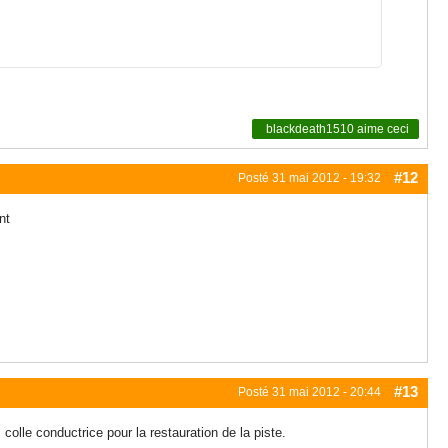
blackdeath1510
aime ceci
#12
Posté
31 mai 2012 - 19:32
nt
#13
Posté
31 mai 2012 - 20:44
colle conductrice pour la restauration de la piste.