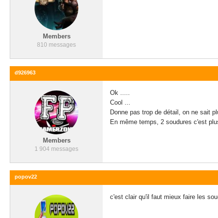
Members
810 messages
d926963
Ok .....
Cool ...
Donne pas trop de détail, on ne sait p
En même temps, 2 soudures c'est plus 
Members
1 904 messages
popov22
c'est clair qu'il faut mieux faire les s