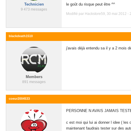
Technicien
le goût du risque peut être ^^
9 473 messages
Modifié par Hackstore59, 30 mai 2012 - 
blackdeath1510
j'avais déjà entendu sa il y a 2 mois 
Members
891 messages
coeur2004533
PERSONNE N AVAIS JAMAIS TESTER
c est moi qui lui ai donner l idee ( le
maintenant faudrais tester sur des autr