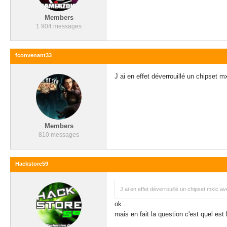
Members
1 904 messages
fconvenant33
J ai en effet déverrouillé un chipset 
Members
810 messages
Hackstore59
J ai en effet déverrouillé un chipset mxic a
ok...
mais en fait la question c'est quel est 