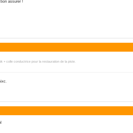
tion assurer !
k + colle conductrice pour la restauration de la piste.
mixc.
l