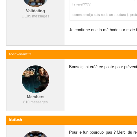
l interet????
Validating
comme moi je suis noob en soudure je prefer
1 105 messages
Je confirme que la méthode sur mxic f
fconvenant33
Bonsoir,j ai créé ce poste pour préven
Members
810 messages
irixflash
Pour le fun pourquoi pas ? Merci du 