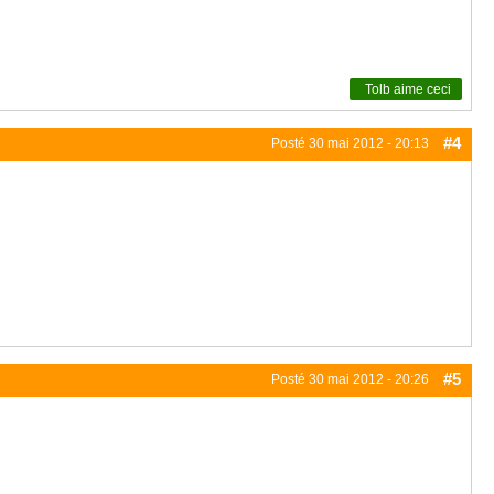
Tolb
aime ceci
#4
Posté
30 mai 2012 - 20:13
#5
Posté
30 mai 2012 - 20:26