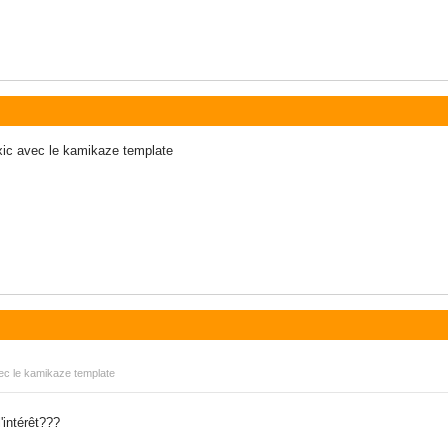
mxic avec le kamikaze template
vec le kamikaze template
l'intérêt???