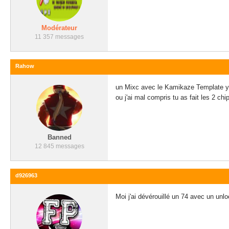
Modérateur
11 357 messages
Rahow
un Mixc avec le Kamikaze Template y'
ou j'ai mal compris tu as fait les 2 chip
Banned
12 845 messages
d926963
Moi j'ai dévérouillé un 74 avec un unlo