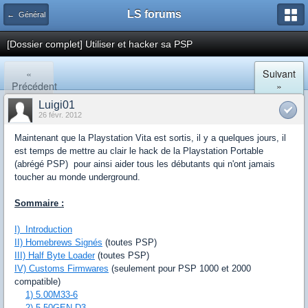
LS forums
← Général
[Dossier complet] Utiliser et hacker sa PSP
«
Suivant
Précédent
»
Luigi01
26 févr. 2012
Maintenant que la Playstation Vita est sortis, il y a quelques jours, il
est temps de mettre au clair le hack de la Playstation Portable
(abrégé PSP) pour ainsi aider tous les débutants qui n'ont jamais
toucher au monde underground.
Sommaire :
I) Introduction
II) Homebrews Signés
(toutes PSP)
III) Half Byte Loader
(toutes PSP)
IV) Customs Firmwares
(seulement pour PSP 1000 et 2000
compatible)
1) 5.00M33-6
2) 5.50GEN-D3