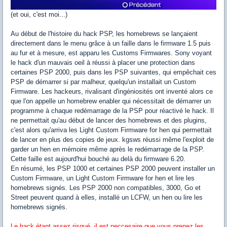
(et oui, c'est moi...)
Au début de l'histoire du hack PSP, les homebrews se lançaient
directement dans le menu grâce à un faille dans le firmware 1.5 puis
au fur et à mesure, est apparu les Customs Firmwares. Sony voyant
le hack d'un mauvais oeil à réussi à placer une protection dans
certaines PSP 2000, puis dans les PSP suivantes, qui empêchait ces
PSP de démarrer si par malheur, quelqu'un installait un Custom
Firmware. Les hackeurs, rivalisant d'ingéniosités ont inventé alors ce
que l'on appelle un homebrew enabler qui nécessitait de démarrer un
programme à chaque redémarrage de la PSP pour réactivé le hack. Il
ne permettait qu'au début de lancer des homebrews et des plugins,
c'est alors qu'arriva les Light Custom Firmware for hen qui permettait
de lancer en plus des copies de jeux. kgsws réussi même l'exploit de
garder un hen en mémoire même après le redémarrage de la PSP.
Cette faille est aujourd'hui bouché au delà du firmware 6.20.
En résumé, les PSP 1000 et certaines PSP 2000 peuvent installer un
Custom Firmware, un Light Custom Firmware for hen et lire les
homebrews signés. Les PSP 2000 non compatibles, 3000, Go et
Street peuvent quand à elles, installé un LCFW, un hen ou lire les
homebrews signés.
Le hack étant assez risqué, il est neccesaire que vous prenez les