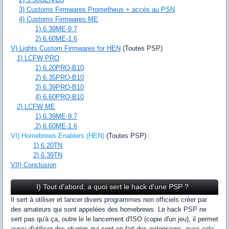
3) Customs Firmwares Prometheus + accès au PSN
4) Customs Firmwares ME
1) 6.39ME-9.7
2) 6.60ME-1.6
V) Lights Custom Firmwares for HEN
(Toutes PSP)
1) LCFW PRO
1) 6.20PRO-B10
2) 6.35PRO-B10
3) 6.39PRO-B10
4) 6.60PRO-B10
2) LCFW ME
1) 6.39ME-9.7
2) 6.60ME-1.6
VI) Homebrews Enablers (HEN)
(Toutes PSP)
1) 6.20TN
2) 6.39TN
VII) Conclusion
I) Tout d'abord, a quoi sert le hack d'une PSP ?
Il sert à utiliser et lancer divers programmes non officiels créer par
des amateurs qui sont appelées des homebrews. Le hack PSP ne
sert pas qu'à ça, outre le le lancement d'ISO (copie d'un jeu), il permet
aussi d'utiliser des plugins qui sont en fait des extensions, avec cela,