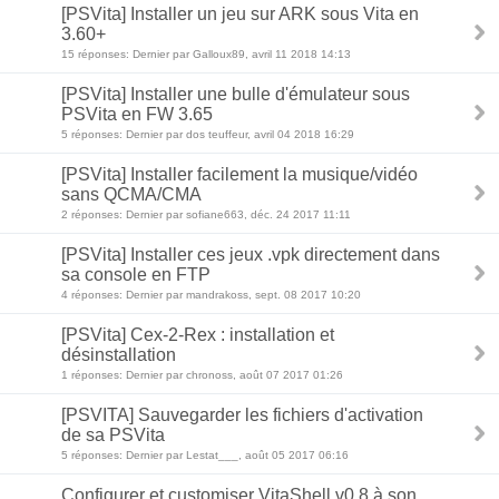
[PSVita] Installer un jeu sur ARK sous Vita en
3.60+
15 réponses: Dernier par Galloux89, avril 11 2018 14:13
[PSVita] Installer une bulle d'émulateur sous
PSVita en FW 3.65
5 réponses: Dernier par dos teuffeur, avril 04 2018 16:29
[PSVita] Installer facilement la musique/vidéo
sans QCMA/CMA
2 réponses: Dernier par sofiane663, déc. 24 2017 11:11
[PSVita] Installer ces jeux .vpk directement dans
sa console en FTP
4 réponses: Dernier par mandrakoss, sept. 08 2017 10:20
[PSVita] Cex-2-Rex : installation et
désinstallation
1 réponses: Dernier par chronoss, août 07 2017 01:26
[PSVITA] Sauvegarder les fichiers d'activation
de sa PSVita
5 réponses: Dernier par Lestat___, août 05 2017 06:16
Configurer et customiser VitaShell v0.8 à son