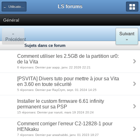
LS forums
← Utilisation des logiciels
Général
«
Suivant
Précédent
»
Sujets dans ce forum
Comment utiliser les 2.5GB de la partition ur0:
de la Vita
6 réponses: Dernier par aapp, janv. 22 2026 22:21
[PSVITA] Divers tuto pour mettre à jour sa Vita
en 3.60 en toute sécurité
5 réponses: Dernier par RayCrym, sept. 01 2024 14:25
Installer le custom firmware 6.61 infinity
permanent sur sa PSP
15 réponses: Dernier par narutt, mars 19 2024 20:24
Comment corriger l'erreur C2-12828-1 pour
HENkaku
7 réponses: Dernier par arwahabibi, janv. 01 2023 18:27