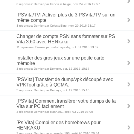
6 réponses: Dernier par francis le belge, nov. 24 2016 19:57
[PSVita/TV] Activer plus de 3 PSVita/TV sur un
même compte
3 réponses: Dernier par CelesteBlue, nov. 20 2016 23:17
Changer de compte PSN sans formater sur PS
Vita 3.60 avec HENkaku
11 réponses: Dernier par wakabayashy, oct. 31 2016 13:59
Installer des gros jeux sur une petite carte
mémoire
3 réponses: Dernier par Demnyx, oct. 12 2016 15:17
[PSVita] Transfert de dump/vpk découpé avec
VPKTool grâce à QCMA.
5 réponses: Dernier par Demnyx, oct. 12 2016 15:16
[PSVita] Comment transférer votre dumps de la
Vita sur PC facilement
3 réponses: Dernier par crash251, sept. 03 2016 08:05
[Ps Vita] Compiler des homebrews pour
HENKAKU
2 réponses: Dernier par nuagedan100, août 26 2016 20:44