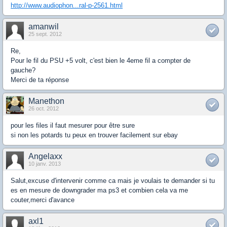
http://www.audiophon...ral-p-2561.html
amanwil
25 sept. 2012
Re,
Pour le fil du PSU +5 volt, c'est bien le 4eme fil a compter de
gauche?
Merci de ta réponse
Manethon
26 oct. 2012
pour les files il faut mesurer pour être sure
si non les potards tu peux en trouver facilement sur ebay
Angelaxx
10 janv. 2013
Salut,excuse d'intervenir comme ca mais je voulais te demander si tu
es en mesure de downgrader ma ps3 et combien cela va me
couter,merci d'avance
axl1