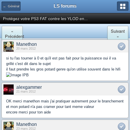
LS forums
← Général
Protégez votre PS3 FAT contre les YLOD en...
«
Suivant
Précédent
»
Manethon
20 mars 2012
si tu l'as tourner à 0 et qu'il est pas fait pour la puissance oui il va
grillé c'est dit dans le sujet
il faut prendre les gros potard genre qu'on utilise souvent dans le hifi
alexgammer
21 mars 2012
OK merci manethon mais j'ai pratiquer autrement pour le branchement
et mon potard n'a pas cramer pour tant meme valeur
encore merci pour ton aide
Manethon
23 mars 2012