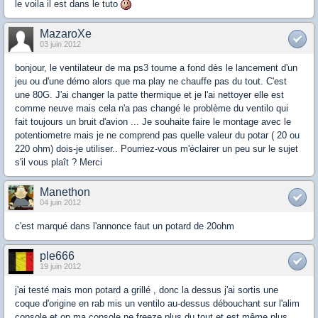
le voila il est dans le tuto
MazaroXe
03 juin 2012
bonjour, le ventilateur de ma ps3 tourne a fond dès le lancement d'un
jeu ou d'une démo alors que ma play ne chauffe pas du tout. C'est
une 80G. J'ai changer la patte thermique et je l'ai nettoyer elle est
comme neuve mais cela n'a pas changé le problème du ventilo qui
fait toujours un bruit d'avion ... Je souhaite faire le montage avec le
potentiometre mais je ne comprend pas quelle valeur du potar ( 20 ou
220 ohm) dois-je utiliser.. Pourriez-vous m'éclairer un peu sur le sujet
s'il vous plaît ? Merci
Manethon
04 juin 2012
c'est marqué dans l'annonce faut un potard de 20ohm
ple666
19 juin 2012
j'ai testé mais mon potard a grillé , donc la dessus j'ai sortis une
coque d'origine en rab mis un ventilo au-dessus débouchant sur l'alim
console et op ma console ne freeze plus du tout et est même plus