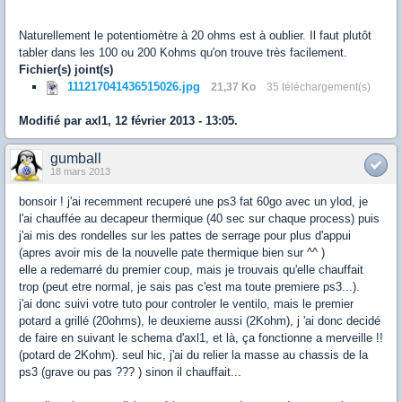
Naturellement le potentiomètre à 20 ohms est à oublier. Il faut plutôt
tabler dans les 100 ou 200 Kohms qu'on trouve très facilement.
Fichier(s) joint(s)
111217041436515026.jpg
21,37 Ko
35 téléchargement(s)
Modifié par axl1, 12 février 2013 - 13:05.
gumball
18 mars 2013
bonsoir ! j'ai recemment recuperé une ps3 fat 60go avec un ylod, je
l'ai chauffée au decapeur thermique (40 sec sur chaque process) puis
j'ai mis des rondelles sur les pattes de serrage pour plus d'appui
(apres avoir mis de la nouvelle pate thermique bien sur ^^ )
elle a redemarré du premier coup, mais je trouvais qu'elle chauffait
trop (peut etre normal, je sais pas c'est ma toute premiere ps3...).
j'ai donc suivi votre tuto pour controler le ventilo, mais le premier
potard a grillé (20ohms), le deuxieme aussi (2Kohm), j 'ai donc decidé
de faire en suivant le schema d'axl1, et là, ça fonctionne a merveille !!
(potard de 2Kohm). seul hic, j'ai du relier la masse au chassis de la
ps3 (grave ou pas ??? ) sinon il chauffait...