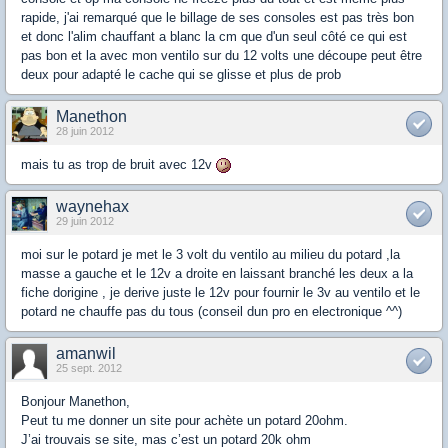
rapide, j'ai remarqué que le billage de ses consoles est pas très bon
et donc l'alim chauffant a blanc la cm que d'un seul côté ce qui est
pas bon et la avec mon ventilo sur du 12 volts une découpe peut être
deux pour adapté le cache qui se glisse et plus de prob
Manethon
28 juin 2012
mais tu as trop de bruit avec 12v
waynehax
29 juin 2012
moi sur le potard je met le 3 volt du ventilo au milieu du potard ,la
masse a gauche et le 12v a droite en laissant branché les deux a la
fiche dorigine , je derive juste le 12v pour fournir le 3v au ventilo et le
potard ne chauffe pas du tous (conseil dun pro en electronique ^^)
amanwil
25 sept. 2012
Bonjour Manethon,
Peut tu me donner un site pour achète un potard 20ohm.
J’ai trouvais se site, mas c’est un potard 20k ohm