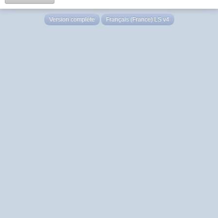
Version complète
Français (France) LS v4