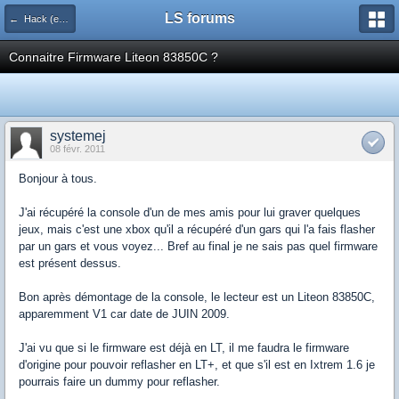
LS forums
← Hack (exploits, homebrews...)
Connaitre Firmware Liteon 83850C ?
systemej
08 févr. 2011
Bonjour à tous.
J'ai récupéré la console d'un de mes amis pour lui graver quelques
jeux, mais c'est une xbox qu'il a récupéré d'un gars qui l'a fais flasher
par un gars et vous voyez... Bref au final je ne sais pas quel firmware
est présent dessus.
Bon après démontage de la console, le lecteur est un Liteon 83850C,
apparemment V1 car date de JUIN 2009.
J'ai vu que si le firmware est déjà en LT, il me faudra le firmware
d'origine pour pouvoir reflasher en LT+, et que s'il est en Ixtrem 1.6 je
pourrais faire un dummy pour reflasher.