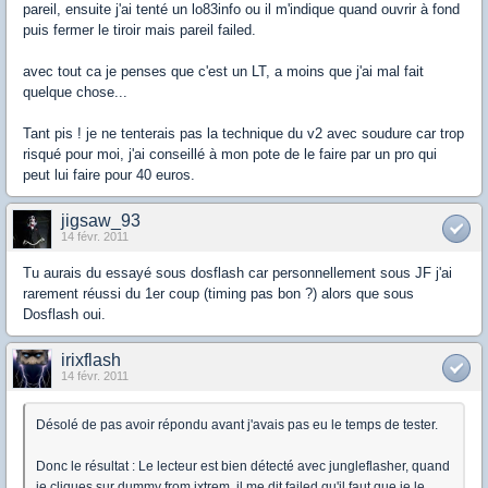
pareil, ensuite j'ai tenté un lo83info ou il m'indique quand ouvrir à fond
puis fermer le tiroir mais pareil failed.
avec tout ca je penses que c'est un LT, a moins que j'ai mal fait
quelque chose...
Tant pis ! je ne tenterais pas la technique du v2 avec soudure car trop
risqué pour moi, j'ai conseillé à mon pote de le faire par un pro qui
peut lui faire pour 40 euros.
jigsaw_93
14 févr. 2011
Tu aurais du essayé sous dosflash car personnellement sous JF j'ai
rarement réussi du 1er coup (timing pas bon ?) alors que sous
Dosflash oui.
irixflash
14 févr. 2011
Désolé de pas avoir répondu avant j'avais pas eu le temps de tester.
Donc le résultat : Le lecteur est bien détecté avec jungleflasher, quand
je cliques sur dummy from ixtrem, il me dit failed qu'il faut que je le