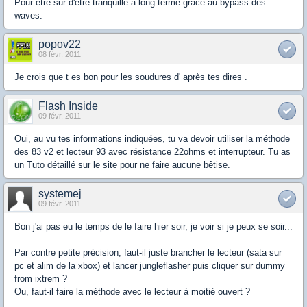
Pour être sur d'être tranquille à long terme grâce au bypass des
waves.
popov22
08 févr. 2011
Je crois que t es bon pour les soudures d' après tes dires .
Flash Inside
09 févr. 2011
Oui, au vu tes informations indiquées, tu va devoir utiliser la méthode
des 83 v2 et lecteur 93 avec résistance 22ohms et interrupteur. Tu as
un Tuto détaillé sur le site pour ne faire aucune bêtise.
systemej
09 févr. 2011
Bon j'ai pas eu le temps de le faire hier soir, je voir si je peux se soir...
Par contre petite précision, faut-il juste brancher le lecteur (sata sur
pc et alim de la xbox) et lancer jungleflasher puis cliquer sur dummy
from ixtrem ?
Ou, faut-il faire la méthode avec le lecteur à moitié ouvert ?