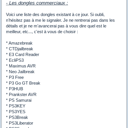
- Les dongles commerciaux :
Voici une liste des dongles existant à ce jour. Si oubli,
n'hésitez pas à me le signaler. Je ne rentrerai pas dans les
détails et je ne m'avancerai pas à vous dire quel est le
meilleur, etc..., c'est à vous de choisir :
* Amazebreak
* CTDjailbreak
* E3 Card Reader
* EcliPS3
* Maximus AVR
* Neo Jailbreak
* P3 Free
* P3 Go GT Break
* P3HUB
* Prankster AVR
* PS Samurai
* PS3KEY
* PS3YES
* PS3Break
* PS3Liberator