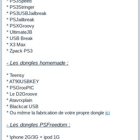
* PS3Speed
* PS3Stringer
* PS3USBJailbreak
* PSJailbreak
* PSXGroovy
* UltimateJB
* USB Break
* X3 Max
* Zpack PS3
- Les dongles homemade :
* Teensy
* AT90USBKEY
* PSGrooPIC
* Le D2Groove
* Atavrxplain
* Blackcat USB
* Ou même la fabrication de votre propre dongle
ici
- Les dongles PSFreedom :
* Iphone 2G/3G + ipod 1G