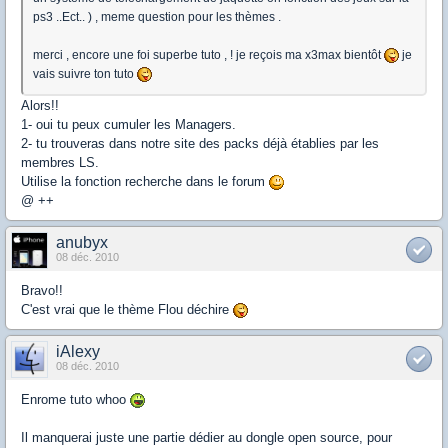
ps3 ..Ect.. ) , meme question pour les thèmes .
merci , encore une foi superbe tuto , ! je reçois ma x3max bientôt
je
vais suivre ton tuto
Alors!!
1- oui tu peux cumuler les Managers.
2- tu trouveras dans notre site des packs déjà établies par les
membres LS.
Utilise la fonction recherche dans le forum
@ ++
anubyx
08 déc. 2010
Bravo!!
C'est vrai que le thème Flou déchire
iAlexy
08 déc. 2010
Enrome tuto whoo
Il manquerai juste une partie dédier au dongle open source, pour