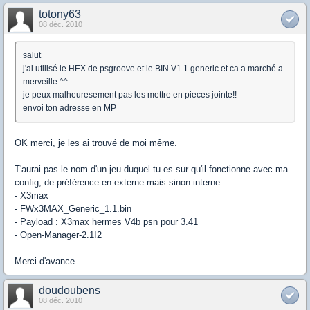
totony63
08 déc. 2010
salut
j'ai utilisé le HEX de psgroove et le BIN V1.1 generic et ca a marché a
merveille ^^
je peux malheuresement pas les mettre en pieces jointe!!
envoi ton adresse en MP
OK merci, je les ai trouvé de moi même.
T'aurai pas le nom d'un jeu duquel tu es sur qu'il fonctionne avec ma
config, de préférence en externe mais sinon interne :
- X3max
- FWx3MAX_Generic_1.1.bin
- Payload : X3max hermes V4b psn pour 3.41
- Open-Manager-2.1I2
Merci d'avance.
doudoubens
08 déc. 2010