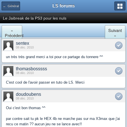
LS forums
← Général
Le Jaibreak de la PS3 pour les nuls
«
Suivant
Précédent
»
sentex
08 déc. 2010
un très très grand merci a toi pour ce partage du tonnere ^^
thomasbosssss
08 déc. 2010
C'est cool de l'avoir passer en tuto de LS. Merci
doudoubens
08 déc. 2010
Oui c'est bon thomas ^^
par contre sait tu pk le HEX 4b ne marche pas sur ma X3max que j'ai
recu ce matin ?? aucun jeu ne se lance avec!!