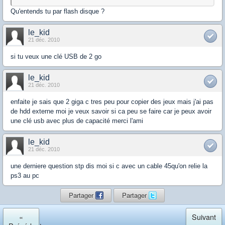
Qu'entends tu par flash disque ?
le_kid
21 déc. 2010
si tu veux une clé USB de 2 go
le_kid
21 déc. 2010
enfaite je sais que 2 giga c tres peu pour copier des jeux mais j'ai pas
de hdd externe moi je veux savoir si ca peu se faire car je peux avoir
une clé usb avec plus de capacité merci l'ami
le_kid
21 déc. 2010
une derniere question stp dis moi si c avec un cable 45qu'on relie la
ps3 au pc
Partager
Partager
«
Suivant