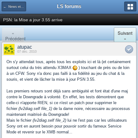
LS forums
← News et actualités postées sur LS
PSN: la Mise a jour 3.55 arrive
«
Suivant
Précédent
»
atupac
07 déc. 2010
On s'y attendait tous, après tous les exploits ici et là (et certainement
surtout celui du trés attendu X3MAX
) touchant de près ou de loin
à un CFW. Sony n'a donc pas failli à sa fidélité au jeu du chat & la
souris, et vient de lâcher la mise à jour PSN 3.55.
Les premiers retours sont déjà sans ambiguité et font état d'une maj
contre le Downgrade à volonté. En effet, les tests démontrent que
celle-ci n'apporte RIEN, si ce n'est un patch pour supprimer le
fichier
(lv2diag.self file_1)
de la dame noire, nécessaire au processus
maintenant maitrisé du Downgrade!
Mais le fichier
(lv2diag.self file_2)
lui ne l'est pas car les utilisateurs
Sony ont en auront besoin pour pouvoir sortir du fameux Service
Mode et revenir sur le XMB normal...