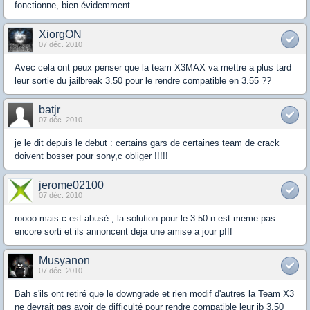
fonctionne, bien évidemment.
XiorgON
07 déc. 2010
Avec cela ont peux penser que la team X3MAX va mettre a plus tard
leur sortie du jailbreak 3.50 pour le rendre compatible en 3.55 ??
batjr
07 déc. 2010
je le dit depuis le debut : certains gars de certaines team de crack
doivent bosser pour sony,c obliger !!!!!
jerome02100
07 déc. 2010
roooo mais c est abusé , la solution pour le 3.50 n est meme pas
encore sorti et ils annoncent deja une amise a jour pfff
Musyanon
07 déc. 2010
Bah s'ils ont retiré que le downgrade et rien modif d'autres la Team X3
ne devrait pas avoir de difficulté pour rendre compatible leur jb 3.50