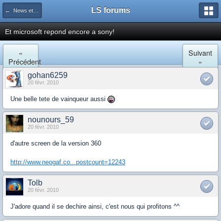
LS forums
← News et actualités postées sur LS
Et microsoft repond encore a sony!
«
Suivant
Précédent
»
gohan6259
20 févr. 2010
Une belle tete de vainqueur aussi
nounours_59
20 févr. 2010
d'autre screen de la version 360
http://www.neogaf.co...postcount=12243
Tolb
20 févr. 2010
J'adore quand il se dechire ainsi, c'est nous qui profitons ^^