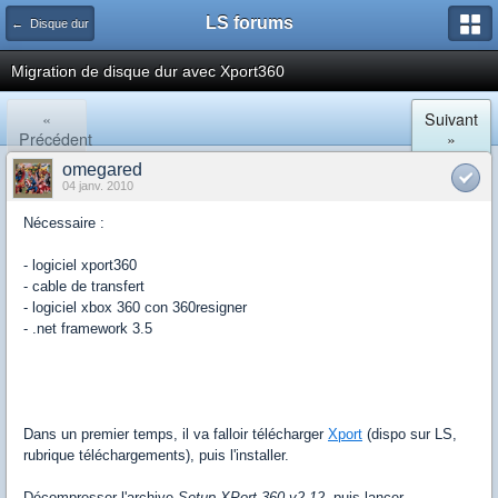
LS forums
← Disque dur
Migration de disque dur avec Xport360
«
Suivant
Précédent
»
omegared
04 janv. 2010
Nécessaire :
- logiciel xport360
- cable de transfert
- logiciel xbox 360 con 360resigner
- .net framework 3.5
Dans un premier temps, il va falloir télécharger
Xport
(dispo sur LS,
rubrique téléchargements), puis l'installer.
Décompresser l'archive
Setup-XPort-360-v2-12
, puis lancer