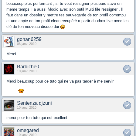
beaucoup plus performant , si tu veut ressigner plusieurs save en
meme temps il a aussi Modio avec son outil Multi file ressigner , Il
faut dans un dossier y mettre tes sauvegarde de ton profil corrompu
et une copie de ton profil clean recupéré a partir du xbox live avec les
clé de ton nouveau disque dur
gohan6259
06 janv. 2010
Merci
Barbiche0
10 janv. 2010
Merci beaucoup pour ce tuto qui ne va pas tarder à me servir
Sentenza djzuni
10 janv. 2010
merci pour ton tuto qui est exellent
omegared
10 janv. 2010