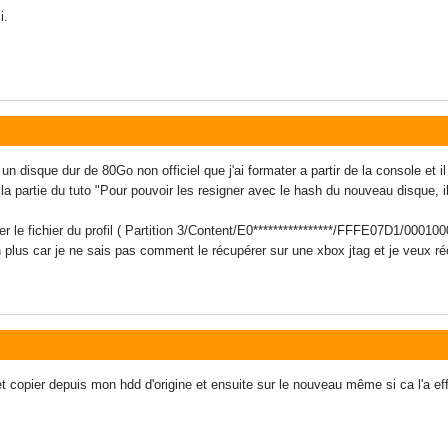
i.
se un disque dur de 80Go non officiel que j'ai formater a partir de la console et 
 la partie du tuto "Pour pouvoir les resigner avec le hash du nouveau disque, il
 le fichier du profil ( Partition 3/Content/E0****************/FFFE07D1/000100
n plus car je ne sais pas comment le récupérer sur une xbox jtag et je veux r
et copier depuis mon hdd d'origine et ensuite sur le nouveau même si ca l'a effa