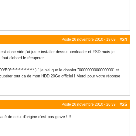
#24
Posté
26 novembre 2010 - 19:09
il est donc vide j'ai juste installer dessus xexloader et FSD mais je
 faut d'abord le récuperer.
00/E0**************** ) " je n'ai que le dossier "0000000000000000" et
écupérer tout ca de mon HDD 20Go officiel ! Merci pour votre réponse !
#25
Posté
26 novembre 2010 - 20:39
cé de celui d'origine c'est pas grave !!!!