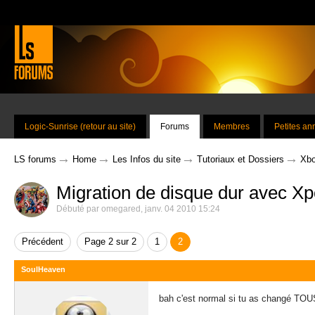
Logic-Sunrise (retour au site)
Forums
Membres
Petites a
→
→
→
→
LS forums
Home
Les Infos du site
Tutoriaux et Dossiers
Xbo
Migration de disque dur avec Xp
Débuté par
omegared
,
janv. 04 2010 15:24
Précédent
Page 2 sur 2
1
2
SoulHeaven
bah c'est normal si tu as changé TOUS