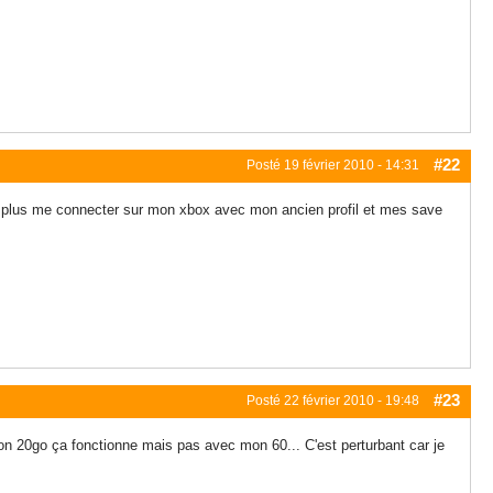
#22
Posté
19 février 2010 - 14:31
as plus me connecter sur mon xbox avec mon ancien profil et mes save
#23
Posté
22 février 2010 - 19:48
 mon 20go ça fonctionne mais pas avec mon 60... C'est perturbant car je