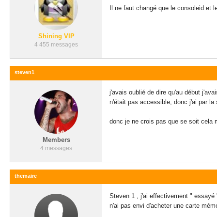
Il ne faut changé que le consoleid et l
Shining VIP
4 455 messages
steven1
j'avais oublié de dire qu'au début j'
n'était pas accessible, donc j'ai par l
donc je ne crois pas que se soit cela
Members
4 messages
themaire
Steven 1 , j'ai effectivement " essayé
n'ai pas envi d'acheter une carte mémo