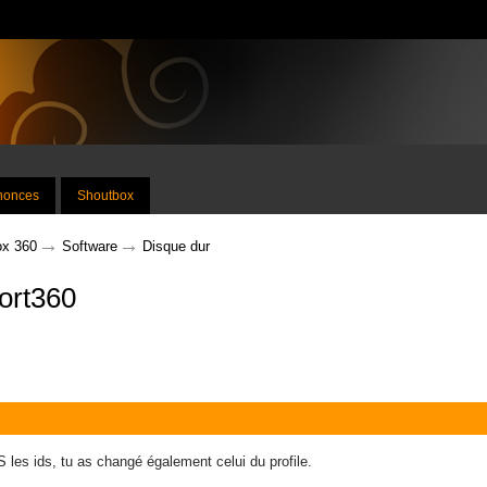
nnonces
Shoutbox
→
→
x 360
Software
Disque dur
ort360
 les ids, tu as changé également celui du profile.