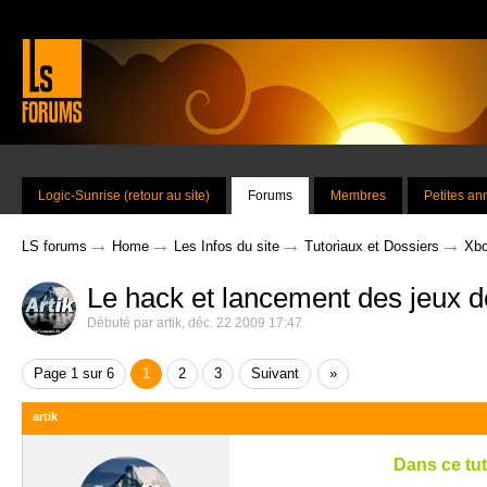
Logic-Sunrise (retour au site)
Forums
Membres
Petites a
→
→
→
→
LS forums
Home
Les Infos du site
Tutoriaux et Dossiers
Xbo
Le hack et lancement des jeux d
Débuté par
artik
,
déc. 22 2009 17:47
Page 1 sur 6
1
2
3
Suivant
»
artik
Dans ce tut