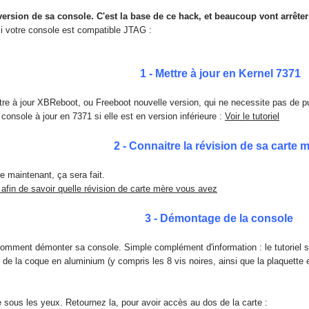
sion de sa console. C'est la base de ce hack, et beaucoup vont arrêter l
 si votre console est compatible JTAG :
1 - Mettre à jour en Kernel 7371
tre à jour XBReboot, ou Freeboot nouvelle version, qui ne necessite pas de puc
 console à jour en 7371 si elle est en version inférieure :
Voir le tutoriel
2 - Connaitre la révision de sa carte 
ire maintenant, ça sera fait.
 afin de savoir quelle révision de carte mère vous avez
3 - Démontage de la console
omment démonter sa console. Simple complément d'information : le tutoriel s'a
s
de la coque en aluminium (y compris les 8 vis noires, ainsi que la plaquette
 sous les yeux. Retournez la, pour avoir accès au dos de la carte :