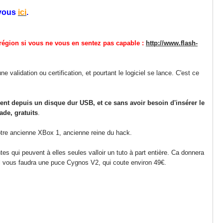
 vous
ici
.
 région si vous ne vous en sentez pas capable :
http://www.flash-
 validation ou certification, et pourtant le logiciel se lance. C'est ce
ent depuis un disque dur USB, et ce sans avoir besoin d'insérer le
ade, gratuits
.
votre ancienne XBox 1, ancienne reine du hack.
antes qui peuvent à elles seules valloir un tuto à part entière. Ca donnera
l vous faudra une puce Cygnos V2, qui coute environ 49€.