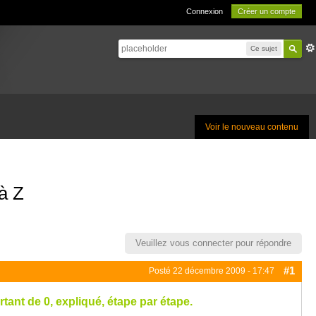
Connexion
Créer un compte
Ce sujet
Voir le nouveau contenu
à Z
Veuillez vous connecter pour répondre
#1
Posté
22 décembre 2009 - 17:47
ant de 0, expliqué, étape par étape.