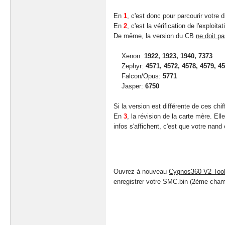
En
1
, c'est donc pour parcourir votre d
En
2
, c'est la vérification de l'exploitat
De même, la version du CB
ne doit p
Xenon:
1922, 1923, 1940, 7373
Zephyr:
4571, 4572, 4578, 4579, 4
Falcon/Opus:
5771
Jasper:
6750
Si la version est différente de ces chif
En
3
, la révision de la carte mère. El
infos s'affichent, c'est que votre nand
Ouvrez à nouveau
Cygnos360 V2 Tool
enregistrer votre SMC.bin (2ème champ