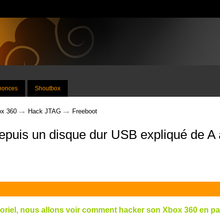
nnonces
Shoutbox
→
→
x 360
Hack JTAG
Freeboot
epuis un disque dur USB expliqué de A 
oriel, nous allons voir comment hacker son Xbox 360 en part