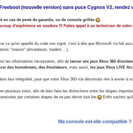
 Freeboot (nouvelle version) sans puce Cygnos V2, rendez
té en cas de perte de garantie, ou de console grillée
aucoup d'expérience en soudure !!! Faites appel à un technicien de votre
er ce qu'on appelle du code non signé, c'est à dire que Microsoft n'a fait aucune
ions "maison" (émulateurs, loaders ...).
unir les informations nécessaires, afin de
lancer ses jeux Xbox 360 directem
ncer des homebrews, des émulateurs
, mais aussi,
les jeux Xbox LIVE Arc
ans leur intégralité, pour que votre Xbox 360 n'ai désormais rien à envier à 
 en plusieurs tutos, afin de bien faire les distinctions entre les étapes import
teressées par certaines étapes de ne pas devoir tout lire
Enfin sachez qu'i
Ma console est-elle compatible ?