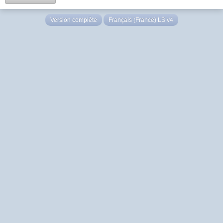
Version complète
Français (France) LS v4